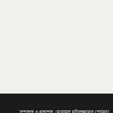
সম্পাদক ও প্রকাশক: মোহাম্মদ মনিরুজ্জামান (পামেন)