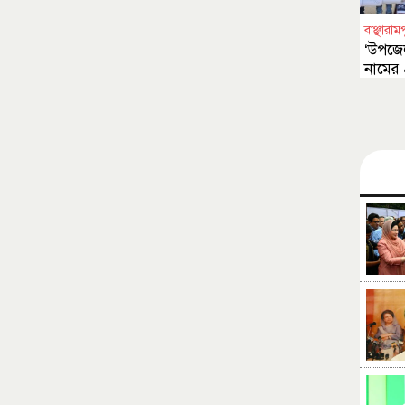
বাঞ্ছারাম
‘উপজেলা
নামের 