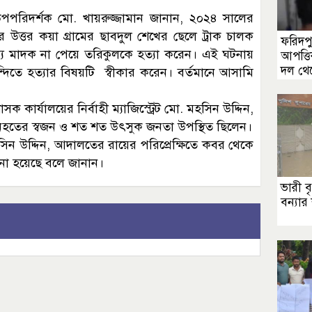
র উপপরিদর্শক মো. খায়রুজ্জামান জানান, ২০২৪ সালের
উত্তর কয়া গ্রামের ছাবদুল শেখের ছেলে ট্রাক চালক
ফরিদপ
 মাদক না পেয়ে তরিকুলকে হত্যা করেন। এই ঘটনায়
আপত্ত
দল থেক
 হত্যার বিষয়টি স্বীকার করেন। বর্তমানে আসামি
কার্যালয়ের নির্বাহী ম্যাজিস্ট্রেট মো. মহসিন উদ্দিন,
, নিহতের স্বজন ও শত শত উৎসুক জনতা উপস্থিত ছিলেন।
 মহসিন উদ্দিন, আদালতের রায়ের পরিপ্রেক্ষিতে কবর থেকে
ানো হয়েছে বলে জানান।
ভারী ব
বন্যার 