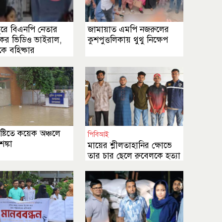
ুরে বিএনপি নেতার
জামায়াত এমপি নজরুলের
িকর ভিডিও ভাইরাল,
কুশপুত্তলিকায় থুথু নিক্ষেপ
ে বহিষ্কার
ৃষ্টিতে কয়েক অঞ্চলে
পিবিআই
শঙ্কা
মায়ের শ্লীলতাহানির ক্ষোভে
তার চার ছেলে রুবেলকে হত্যা
করেছে