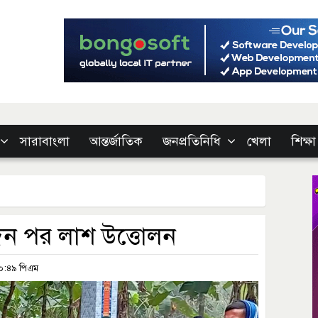
সারাবাংলা
আন্তর্জাতিক
জনপ্রতিনিধি
খেলা
শিক্ষা
িন পর লাশ উত্তোলন
১০:৪৯ পিএম