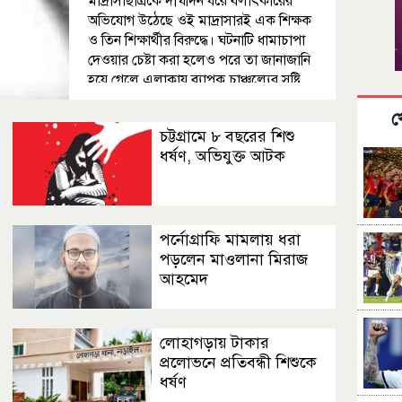
মাদ্রাসাছাত্রকে দীর্ঘদিন ধরে বলাৎকারের
অভিযোগ উঠেছে ওই মাদ্রাসারই এক শিক্ষক
ও তিন শিক্ষার্থীর বিরুদ্ধে। ঘটনাটি ধামাচাপা
দেওয়ার চেষ্টা করা হলেও পরে তা জানাজানি
হয়ে গেলে এলাকায় ব্যাপক চাঞ্চল্যের সৃষ্টি
হয়। এরপর শনিবার (৪ জুলাই) অভিযুক্ত ওই
খ
শিক্ষককে গ্রেপ্তার করেছে পুলিশ। গ্রেপ্তার
চট্টগ্রামে ৮ বছরের শিশু
হওয়া শিক্ষকের নাম
ধর্ষণ, অভিযুক্ত আটক
পর্নোগ্রাফি মামলায় ধরা
পড়লেন মাওলানা মিরাজ
আহমেদ
লোহাগড়ায় টাকার
প্রলোভনে প্রতিবন্ধী শিশুকে
ধর্ষণ