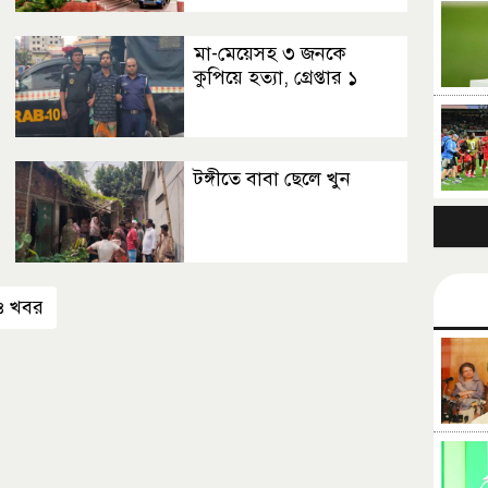
মা-মেয়েসহ ৩ জনকে
কুপিয়ে হত্যা, গ্রেপ্তার ১
টঙ্গীতে বাবা ছেলে খুন
 খবর