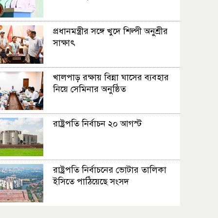
মরক্কোর বিপক্ষে ‘জিততেই হবে’ মিশন
ব্রাজিলের
প্রধানমন্ত্রীর সঙ্গে খুদে শিল্পী অনুশ্রীর
সাক্ষাৎ
বড় জয়ে বিশ্বকাপের প্রস্তুতি সারল
আর্জেন্টিনা
খালপাড় রক্ষায় বিন্না ঘাসের ব্যবহার
নিয়ে সেমিনার অনুষ্ঠিত
রাষ্ট্রপতি নির্বাচন ২০ আগস্ট
রাষ্ট্রপতি নির্বাচনের ভোটার তালিকা
ইসিতে পাঠিয়েছে সংসদ
জাতীয়তাবাদ, জুলাই ও ভবিষ্যতের