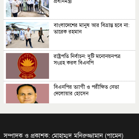
প্রধানমন্ত্রী
ব্রাজিলের
বাংলাদেশের মানুষ আর বিভ্রান্ত হবে না:
বড় জয়ে বিশ্বকাপের প্রস্তুতি সারল
তারেক রহমান
আর্জেন্টিনা
রাষ্ট্রপতি নির্বাচন: দুটি মনোনয়নপত্র
সংগ্রহ করল বিএনপি
বিএনপির ত্যাগী ও পরীক্ষিত নেতা
দেলোয়ার হোসেন
সংসদ ভবনের এলডি হলে প্রধানমন্ত্রীর
বৃক্ষরোপণ
সম্পাদক ও প্রকাশক: মোহাম্মদ মনিরুজ্জামান (পামেন)