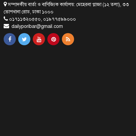
সম্পাদকীয় বার্তা ও বাণিজ্যিক কার্যালয়: মেহেরবা প্লাজা (১২ তলা), ৩৩
মির্জা ফখরুলই হচ্ছেন বঙ্গভবনের নতুন
তোপখানা রোড, ঢাকা ১০০০
বাসিন্দা!
০১৭১১৩২০৫৫০, ০১৯৭৭৫৯৯০০০
dailyporibar@gmail.com
সেপ্টেম্বরে যুক্তরাষ্ট্র যাচ্ছেন প্রধানমন্ত্রী
তারেক রহমান
প্রধানমন্ত্রীর সঙ্গে খুদে শিল্পী অনুশ্রীর
সাক্ষাৎ
খালপাড় রক্ষায় বিন্না ঘাসের ব্যবহার
নিয়ে সেমিনার অনুষ্ঠিত
রাষ্ট্রপতি নির্বাচন ২০ আগস্ট