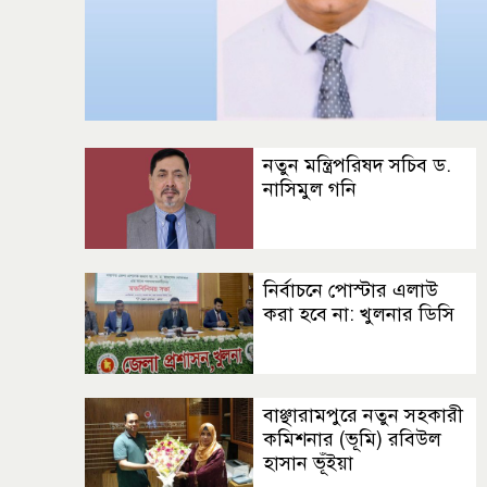
নতুন মন্ত্রিপরিষদ সচিব ড.
নাসিমুল গনি
নির্বাচনে পোস্টার এলাউ
করা হবে না: খুলনার ডিসি
বাঞ্ছারামপুরে নতুন সহকারী
কমিশনার (ভূমি) রবিউল
হাসান ভূঁইয়া