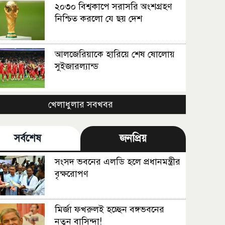
২০৩০ বিশ্বকাপে সরাসরি অংশগ্রহণ
নিশ্চিত করলো যে ছয় দেশ
আলজেরিয়াকে হারিয়ে শেষ ষোলোয়
সুইজারল্যান্ড
বিশ্বকাপ শেষ ব্রাজিলিয়ান মিডফিল্ডার
খেলাধুলার সবখবর
পাকেতার!
সর্বশেষ
জনপ্রিয়
নকআউট পর্বে যে ৩২ দল
সংসদ ভবনের এলডি হলে প্রধানমন্ত্রীর
বৃক্ষরোপণ
চলছে মেসি-এমবাপ্পে যুদ্ধ
মির্জা ফখরুলই হচ্ছেন বঙ্গভবনের
নতুন বাসিন্দা!