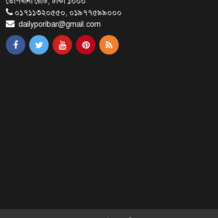
তোপখানা রোড, ঢাকা ১০০০
সমর্থক!
০১৭১১৩২০৫৫০, ০১৯৭৭৫৯৯০০০
dailyporibar@gmail.com
প্রধানমন্ত্রীর সঙ্গে সাক্ষাৎ সৌদি আরবের
উপ পররাষ্ট্রমন্ত্রীর
পররাষ্ট্র প্রতিমন্ত্রীর সঙ্গে গীতাঞ্জলি সিংয়ের
সাক্ষাৎ
প্রধানমন্ত্রীর সঙ্গে দক্ষিণ কোরিয়ার
বাণিজ্যমন্ত্রীর সাক্ষাৎ
‘গুলশানের চামেলি’ আনুষ্ঠানিক যাত্রা শুরু