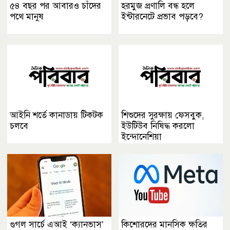
৫৪ বছর পর আবারও চাঁদের
হরমুজ প্রণালি বন্ধ হলে
পথে মানুষ
ইন্টারনেটে প্রভাব পড়বে?
আইনি শর্তে কানাডায় টিকটক
শিশুদের সুরক্ষায় ফেসবুক,
চলবে
ইউটিউব নিষিদ্ধ করলো
ইন্দোনেশিয়া
গুগল সার্চে এআই ‘ক্যানভাস’
কিশোরদের মানসিক ক্ষতির