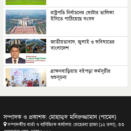
রাষ্ট্রপতি নির্বাচনের ভোটার তালিকা
ইসিতে পাঠিয়েছে সংসদ
জাতীয়তাবাদ, জুলাই ও ভবিষ্যতের
বাংলাদেশ
ব্রাক্ষণবাড়িয়ায় বইপড়া কর্মসূচীর
শুভসূচনা
মালয়েশিয়ায় মারামারি করে তিন
বাংলাদেশি নিহত
সম্পাদক ও প্রকাশক: মোহাম্মদ মনিরুজ্জামান (পামেন)
সম্পাদকীয় বার্তা ও বাণিজ্যিক কার্যালয়: মেহেরবা প্লাজা (১২ তলা), ৩৩
৪ বিয়ের পর অন্য নারীর ঘরে জামায়াত