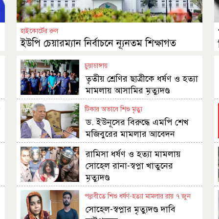
হাইকোর্টের রুল
ইউপি চেয়ারম্যান নির্বাচনে ন্যূনতম শিক্ষাগত
যোগ্যতা স্নাতক কেন নয়
চুয়াডাঙ্গায়
তৃতীয় শ্রেণির ছাত্রীকে ধর্ষণ ও হত্যা
মামলায় আসামির মৃত্যুদণ্ড
ল
টিকার অভাবে শিশু মৃত্যু
ড. ইউনূসের বিরুদ্ধে এমপি শেখ
মজিবুরের মামলার আবেদন
রামিসা ধর্ষণ ও হত্যা মামলায়
ি
সোহেল রানা-স্বপ্না খাতুনের
মৃত্যুদণ্ড
পল্লবীতে শিশু ধর্ষণ-হত্যা মামলার রায় ৭ জুন
সোহেল-স্বপ্নার মৃত্যুদণ্ড দাবি