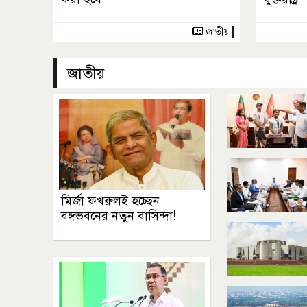
জাতীয়
জাতীয়
মির্জা ফখরুলই হচ্ছেন
বঙ্গভবনের নতুন বাসিন্দা!