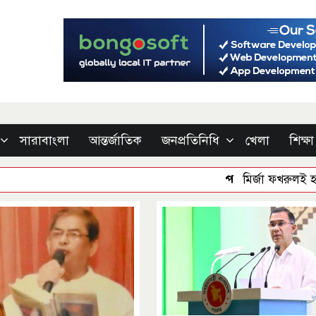
সারাবাংলা
আন্তর্জাতিক
জনপ্রতিনিধি
খেলা
শিক্ষা
মির্জা ফখরুলই হচ্ছেন বঙ্গভবনের নতুন