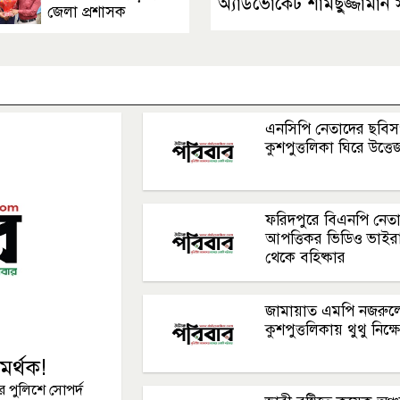
অ্যাডভোকেট শামছুজ্জামান 
জেলা প্রশাসক
এনসিপি নেতাদের ছবি
কুশপুত্তলিকা ঘিরে উত্তে
ফরিদপুরে বিএনপি নেত
আপত্তিকর ভিডিও ভাইর
থেকে বহিষ্কার
জামায়াত এমপি নজরুল
কুশপুত্তলিকায় থুথু নিক্ষ
মর্থক!
 পুলিশে সোপর্দ