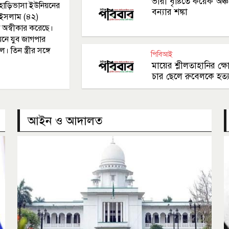
ভারী বৃষ্টিতে কয়েক অঞ্
হাড়িভাসা ইউনিয়নের
বন্যার শঙ্কা
ইসলাম (৪২)
া অস্বীকার করেছে।
য়নে যুব জাগপার
 তিন স্ত্রীর সঙ্গে
পিবিআই
মায়ের শ্লীলতাহানির ক্
চার ছেলে রুবেলকে হত্য
করেছে
আইন ও আদালত