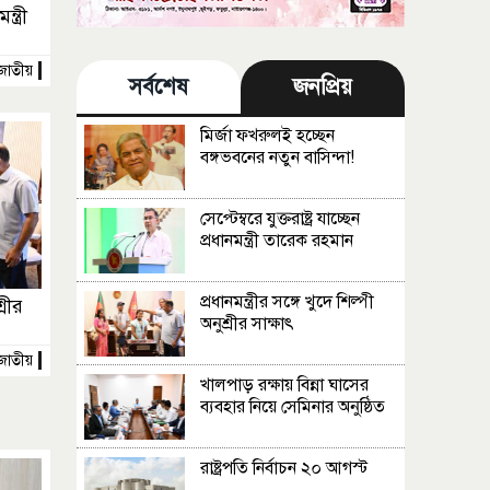
্ত্রী
জাতীয়
সর্বশেষ
জনপ্রিয়
মির্জা ফখরুলই হচ্ছেন
বঙ্গভবনের নতুন বাসিন্দা!
সেপ্টেম্বরে যুক্তরাষ্ট্র যাচ্ছেন
প্রধানমন্ত্রী তারেক রহমান
প্রধানমন্ত্রীর সঙ্গে খুদে শিল্পী
্রীর
অনুশ্রীর সাক্ষাৎ
জাতীয়
খালপাড় রক্ষায় বিন্না ঘাসের
ব্যবহার নিয়ে সেমিনার অনুষ্ঠিত
রাষ্ট্রপতি নির্বাচন ২০ আগস্ট