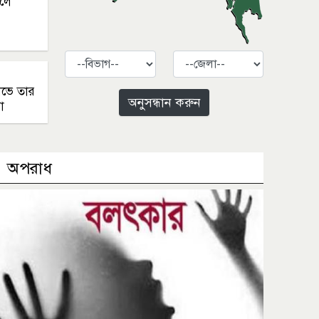
চলে
বিভাগ
জেলা
ষোভে তার
অনুসন্ধান করুন
া
অপরাধ