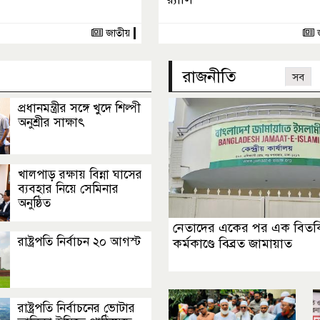
জাতীয়
রাজনীতি
সব
প্রধানমন্ত্রীর সঙ্গে খুদে শিল্পী
অনুশ্রীর সাক্ষাৎ
খালপাড় রক্ষায় বিন্না ঘাসের
ব্যবহার নিয়ে সেমিনার
অনুষ্ঠিত
নেতাদের একের পর এক বিতর্
রাষ্ট্রপতি নির্বাচন ২০ আগস্ট
কর্মকাণ্ডে বিব্রত জামায়াত
রাষ্ট্রপতি নির্বাচনের ভোটার