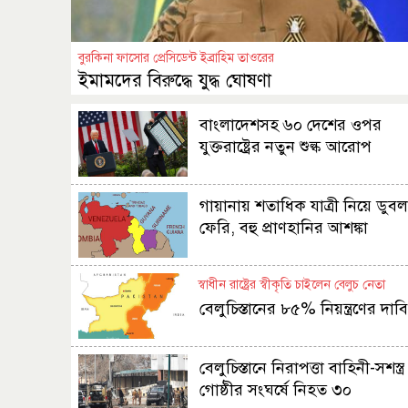
বুরকিনা ফাসোর প্রেসিডেন্ট ইব্রাহিম তাওরের
ইমামদের বিরুদ্ধে যুদ্ধ ঘোষণা
বাংলাদেশসহ ৬০ দেশের ওপর
যুক্তরাষ্ট্রের নতুন শুল্ক আরোপ
গায়ানায় শতাধিক যাত্রী নিয়ে ডুব
ফেরি, বহু প্রাণহানির আশঙ্কা
স্বাধীন রাষ্ট্রের স্বীকৃতি চাইলেন বেলুচ নেতা
বেলুচিস্তানের ৮৫% নিয়ন্ত্রণের দাব
বেলুচিস্তানে নিরাপত্তা বাহিনী-সশস্ত্র
গোষ্ঠীর সংঘর্ষে নিহত ৩০