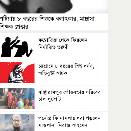
পটিয়ায় ৮ বছরের শিশুকে বলাৎকার, মাদ্রাসা
শিক্ষক গ্রেপ্তার
কম্বোডিয়া থেকে ফিরলেন
নির্যাতিত তরুণী
চট্টগ্রামে ৮ বছরের শিশু ধর্ষণ,
অভিযুক্ত আটক
বাঞ্ছারামপুর পৌরসভায় গরিবের
চাল লুটপাট
পর্নোগ্রাফি মামলায় ধরা পড়লেন
মাওলানা মিরাজ আহমেদ