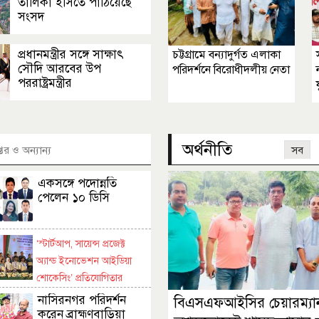
তালিকা ইসিতে পাঠিয়েছে
সংসদ
প্রধানমন্ত্রীর সঙ্গে সাক্ষাৎ
চট্টগ্রামে বন্যাদুর্গত এলাকা
সৌদি আরবের উপ
পরিদর্শনে বিরোধীদলীয় নেতা
পররাষ্ট্রমন্ত্রীর
অর্থনীতি
তর ও অন্যান্য
সব
একসঙ্গে পদোন্নতি
পেলেন ১০ ডিসি
‘স্টার্টআপ, সায়েন্স প্রজেক্ট
অ্যান্ড ইনোভেশন আইডিয়া
শোকেসিং’ প্রতিযোগিতার
ঢাকায় বিজয়ীদের মধ্যে
নাসিরনগর পরিদর্শন
বিএসএফআইসির চেয়ারম্যা
পুরস্কার বিতরণ
করেন ব্রাহ্মণবাড়িয়া