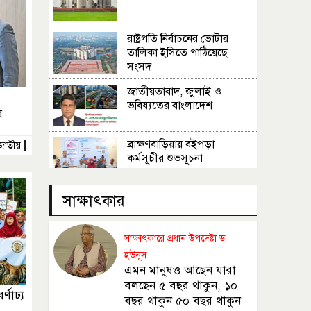
রাষ্ট্রপতি নির্বাচনের ভোটার
তালিকা ইসিতে পাঠিয়েছে
সংসদ
জাতীয়তাবাদ, জুলাই ও
ভবিষ্যতের বাংলাদেশ
র
ব্রাক্ষণবাড়িয়ায় বইপড়া
জাতীয়
কর্মসূচীর শুভসূচনা
মালয়েশিয়ায় মারামারি করে
সাক্ষাৎকার
তিন বাংলাদেশি নিহত
সাক্ষাৎকারে প্রধান উপদেষ্টা ড.
৪ বিয়ের পর অন্য নারীর ঘরে
ইউনূস
জামায়াত সমর্থক!
এমন মানুষও আছেন যারা
বলছেন ৫ বছর থাকুন, ১০
্ণাঢ্য
বছর থাকুন ৫০ বছর থাকুন
প্রধানমন্ত্রীর সঙ্গে সাক্ষাৎ সৌদি