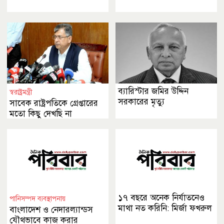
ব্যারিস্টার জমির উদ্দিন
স্বরাষ্ট্রমন্ত্রী
সরকারের মৃত্যু
সাবেক রাষ্ট্রপতিকে গ্রেপ্তারের
মতো কিছু দেখছি না
১৭ বছরে অনেক নির্যাতনেও
পানিসম্পদ ব্যবস্থাপনায়
মাথা নত করিনি: মির্জা ফখরুল
বাংলাদেশ ও নেদারল্যান্ডস
যৌথভাবে কাজ করার