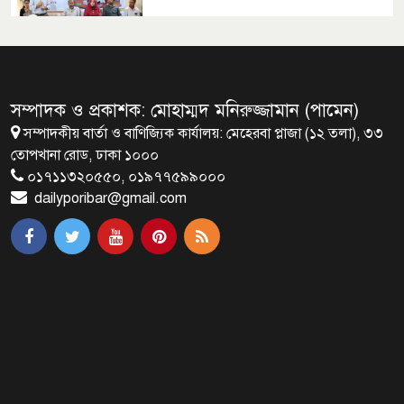
মালয়েশিয়ায় মারামারি করে তিন
বাংলাদেশি নিহত
সম্পাদক ও প্রকাশক: মোহাম্মদ মনিরুজ্জামান (পামেন)
সম্পাদকীয় বার্তা ও বাণিজ্যিক কার্যালয়: মেহেরবা প্লাজা (১২ তলা), ৩৩
৪ বিয়ের পর অন্য নারীর ঘরে জামায়াত
তোপখানা রোড, ঢাকা ১০০০
সমর্থক!
০১৭১১৩২০৫৫০, ০১৯৭৭৫৯৯০০০
dailyporibar@gmail.com
প্রধানমন্ত্রীর সঙ্গে সাক্ষাৎ সৌদি আরবের
উপ পররাষ্ট্রমন্ত্রীর
পররাষ্ট্র প্রতিমন্ত্রীর সঙ্গে গীতাঞ্জলি সিংয়ের
সাক্ষাৎ