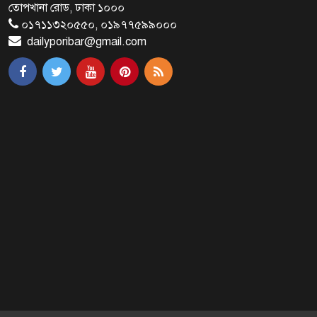
জাতীয়তাবাদ, জুলাই ও ভবিষ্যতের
তোপখানা রোড, ঢাকা ১০০০
বাংলাদেশ
০১৭১১৩২০৫৫০, ০১৯৭৭৫৯৯০০০
dailyporibar@gmail.com
ব্রাক্ষণবাড়িয়ায় বইপড়া কর্মসূচীর
শুভসূচনা
মালয়েশিয়ায় মারামারি করে তিন
বাংলাদেশি নিহত
৪ বিয়ের পর অন্য নারীর ঘরে জামায়াত
সমর্থক!
প্রধানমন্ত্রীর সঙ্গে সাক্ষাৎ সৌদি আরবের
উপ পররাষ্ট্রমন্ত্রীর