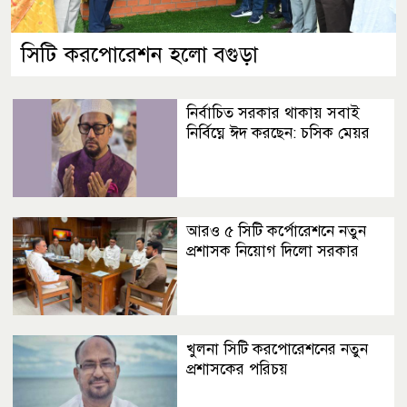
সিটি করপোরেশন হলো বগুড়া
নির্বাচিত সরকার থাকায় সবাই
নির্বিঘ্নে ঈদ করছেন: চসিক মেয়র
আরও ৫ সিটি কর্পোরেশনে নতুন
প্রশাসক নিয়োগ দিলো সরকার
খুলনা সিটি করপোরেশনের নতুন
প্রশাসকের পরিচয়