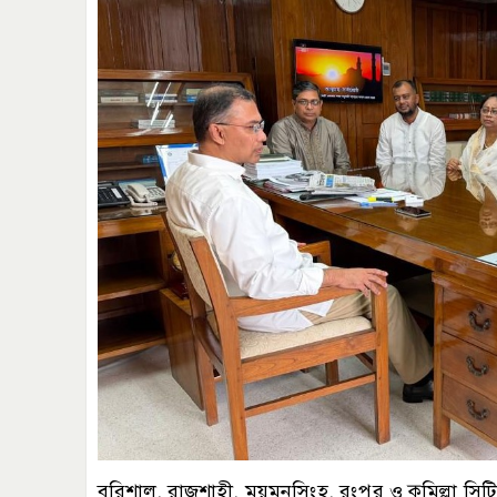
বরিশাল, রাজশাহী, ময়মনসিংহ, রংপুর ও কুমিল্লা সিট