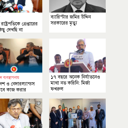
ব্যারিস্টার জমির উদ্দিন
ী
সরকারের মৃত্যু
াষ্ট্রপতিকে গ্রেপ্তারের
ছু দেখছি না
১৭ বছরে অনেক নির্যাতনেও
দ ব্যবস্থাপনায়
মাথা নত করিনি: মির্জা
েশ ও নেদারল্যান্ডস
ফখরুল
বে কাজ করার
ার