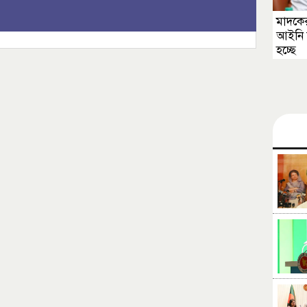
মাদকের
আইনি 
হচ্ছে