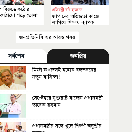
 বিরুদ্ধে কঠোর
প্রতিমন্ত্রী ববি হাজ্জাজ
কাঠামো গড়ে তোলা
জাপানের অভিজ্ঞতা কাজে
লাগিয়ে শিক্ষায় ব্যাপক
সংস্কার আনা হবে
জনপ্রতিনিধি এর আরও খবর
সর্বশেষ
জনপ্রিয়
মির্জা ফখরুলই হচ্ছেন বঙ্গভবনের
নতুন বাসিন্দা!
সেপ্টেম্বরে যুক্তরাষ্ট্র যাচ্ছেন প্রধানমন্ত্রী
তারেক রহমান
প্রধানমন্ত্রীর সঙ্গে খুদে শিল্পী অনুশ্রীর