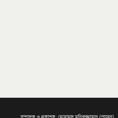
সম্পাদক ও প্রকাশক: মোহাম্মদ মনিরুজ্জামান (পামেন)