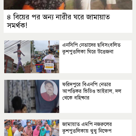
৪ বিয়ের পর অন্য নারীর ঘরে জামায়াত
সমর্থক!
এনসিপি নেতাদের ছবিসংবলিত
কুশপুত্তলিকা ঘিরে উত্তেজনা
ফরিদপুরে বিএনপি নেতার
আপত্তিকর ভিডিও ভাইরাল, দল
থেকে বহিষ্কার
জামায়াত এমপি নজরুলের
কুশপুত্তলিকায় থুথু নিক্ষেপ