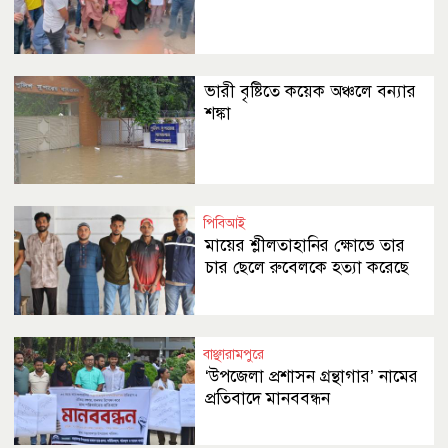
ভারী বৃষ্টিতে কয়েক অঞ্চলে বন্যার
শঙ্কা
পিবিআই
মায়ের শ্লীলতাহানির ক্ষোভে তার
চার ছেলে রুবেলকে হত্যা করেছে
বাঞ্ছারামপুরে
‘উপজেলা প্রশাসন গ্রন্থাগার’ নামের
প্রতিবাদে মানববন্ধন