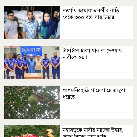
নওগাঁয় জামায়াত কর্মীর বাড়ি
থেকে ৩০০ বস্তা সার উদ্ধার
টাঙ্গাইলে টাকা ধার না দেওয়ায়
নারীকে হত্যা
লালমনিরহাটে গাছে গাছে জাম্বুরা
ধরেছে
মহাসড়কে নারীর মরদেহ উদ্ধার,
পাশে বিয়ের লাল শাড়ি