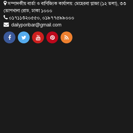
সম্পাদকীয় বার্তা ও বাণিজ্যিক কার্যালয়: মেহেরবা প্লাজা (১২ তলা), ৩৩
৪ বিয়ের পর অন্য নারীর ঘরে জামায়াত
তোপখানা রোড, ঢাকা ১০০০
সমর্থক!
০১৭১১৩২০৫৫০, ০১৯৭৭৫৯৯০০০
dailyporibar@gmail.com
প্রধানমন্ত্রীর সঙ্গে সাক্ষাৎ সৌদি আরবের
উপ পররাষ্ট্রমন্ত্রীর
পররাষ্ট্র প্রতিমন্ত্রীর সঙ্গে গীতাঞ্জলি সিংয়ের
সাক্ষাৎ
প্রধানমন্ত্রীর সঙ্গে দক্ষিণ কোরিয়ার
বাণিজ্যমন্ত্রীর সাক্ষাৎ
‘গুলশানের চামেলি’ আনুষ্ঠানিক যাত্রা শুরু