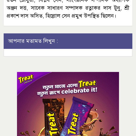
রতন চৌধুরী, বিপ্লব সেন, সাংগঠনিক সম্পাদক অধ্যাপক
অঞ্জন দত্ত, সাবেক সাধারণ সম্পাদক রত্নাকর দাস টুনু, শ্রী
প্রকাশ দাস অসিত, হিল্লোল সেন প্রমুখ উপস্থিত ছিলেন।
আপনার মতামত লিখুন :