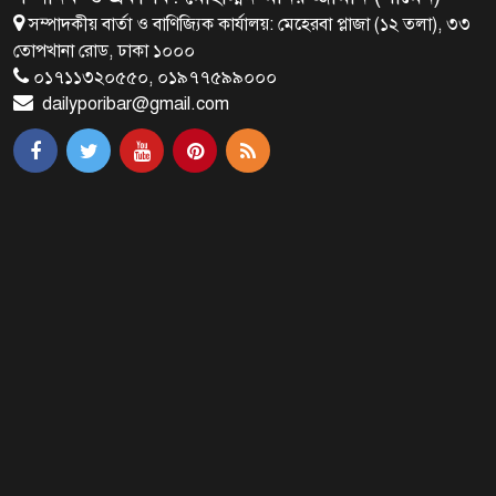
সম্পাদকীয় বার্তা ও বাণিজ্যিক কার্যালয়: মেহেরবা প্লাজা (১২ তলা), ৩৩
মির্জা ফখরুলই হচ্ছেন বঙ্গভবনের নতুন
তোপখানা রোড, ঢাকা ১০০০
বাসিন্দা!
০১৭১১৩২০৫৫০, ০১৯৭৭৫৯৯০০০
dailyporibar@gmail.com
সেপ্টেম্বরে যুক্তরাষ্ট্র যাচ্ছেন প্রধানমন্ত্রী
তারেক রহমান
প্রধানমন্ত্রীর সঙ্গে খুদে শিল্পী অনুশ্রীর
সাক্ষাৎ
খালপাড় রক্ষায় বিন্না ঘাসের ব্যবহার
নিয়ে সেমিনার অনুষ্ঠিত
রাষ্ট্রপতি নির্বাচন ২০ আগস্ট