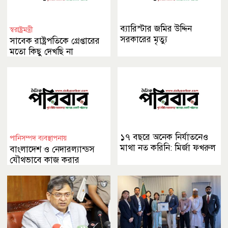
ব্যারিস্টার জমির উদ্দিন
স্বরাষ্ট্রমন্ত্রী
সরকারের মৃত্যু
সাবেক রাষ্ট্রপতিকে গ্রেপ্তারের
মতো কিছু দেখছি না
১৭ বছরে অনেক নির্যাতনেও
পানিসম্পদ ব্যবস্থাপনায়
মাথা নত করিনি: মির্জা ফখরুল
বাংলাদেশ ও নেদারল্যান্ডস
যৌথভাবে কাজ করার
অঙ্গীকার