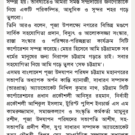
সম্পন্ন হয়। ভবিষ্যতেও আমরা সমস্ত সম্প্রদায়ের জনগোষ্ঠীকে
নিয়ে একটি পরিকল্পিত, আধুনিক ও সুন্দর শহর গড়ে
তুলবো।
তিনি আরও বলেন, পূজা উপলক্ষ্যে নগরের বিভিন্ন মণ্ডপে
সার্বিক সহযোগিতা প্রদান, বিদ্যুৎ ও আলোকসজ্জা সংস্কার,
রাস্তা সংস্কার ও পরিষ্কার-পরিচ্ছন্নতা কার্যক্রম সিটি
কর্পোরেশন সম্পন্ন করেছে। মেয়র হিসেবে আমি চট্টগ্রামকে সব
ধর্মের মানুষের জন্য নিরাপদ চট্টগ্রাম গড়তে চাই। সবার
সহযোগিতা নিয়ে আমি গড়ে তুলব ‘সেফ চট্টগ্রাম’।
এসময় বাংলাদেশ পূজা উদযাপন পরিষদ চট্টগ্রাম মহানগরের
সভাপতি অধ্যাপক অর্পন কান্তি ব্যানার্জী, সাধারণ সম্পাদক
(ভারপ্রাপ্ত) অ্যাডভোকেট নিখিল কুমার নাথ, চট্টগ্রাম সিটি
কর্পোরেশনের প্রধান প্রকৌশলী আনিসুর রহমান, নির্বাহী
প্রকৌশলী আশিকুল ইসলাম, টুরিস্ট পুলিশ ইনচার্জ এস এম
কামরুজ্জামান, সমাজকল্যাণ ও সংস্কৃতি কর্মকর্তা মামুনুর
রশীদ, পূজা উদযাপন পরিষদের সভাপতি আশীষ, সহ-
সভাপতি প্রদীপ শীল, যুগ্ম সাধারণ সম্পাদক অ্যাডভোকেট