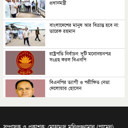
প্রধানমন্ত্রী
বাংলাদেশের মানুষ আর বিভ্রান্ত হবে না:
তারেক রহমান
রাষ্ট্রপতি নির্বাচন: দুটি মনোনয়নপত্র
সংগ্রহ করল বিএনপি
বিএনপির ত্যাগী ও পরীক্ষিত নেতা
দেলোয়ার হোসেন
সংসদ ভবনের এলডি হলে প্রধানমন্ত্রীর
বৃক্ষরোপণ
সম্পাদক ও প্রকাশক: মোহাম্মদ মনিরুজ্জামান (পামেন)