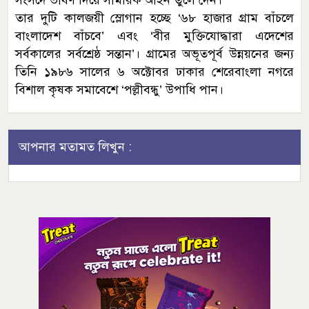
সংসদে ভাষণ দিয়ে সামরিক আইন তুলে দেন।
তার দুটি কালজয়ী স্লোগান হচ্ছে ‘৬৮ হাজার গ্রাম বাঁচলে
বাংলাদেশ বাঁচবে’ এবং ‘বীর মুক্তিযোদ্ধারা এদেশের
সর্বকালের সর্বশ্রেষ্ঠ সন্তান’। গ্রামের অভূতপূর্ব উন্নয়নের জন্য
তিনি ১৯৮৬ সালের ৬ অক্টোবর ঢাকার শেরেবাংলা নগরে
বিশাল কৃষক সমাবেশে ‘পল্লীবন্ধু’ উপাধি পান।
আপনার মতামত লিখুন :