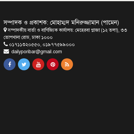
মালয়েশিয়ায় মারামারি করে তিন
বাংলাদেশি নিহত
সম্পাদক ও প্রকাশক: মোহাম্মদ মনিরুজ্জামান (পামেন)
সম্পাদকীয় বার্তা ও বাণিজ্যিক কার্যালয়: মেহেরবা প্লাজা (১২ তলা), ৩৩
৪ বিয়ের পর অন্য নারীর ঘরে জামায়াত
তোপখানা রোড, ঢাকা ১০০০
সমর্থক!
০১৭১১৩২০৫৫০, ০১৯৭৭৫৯৯০০০
dailyporibar@gmail.com
প্রধানমন্ত্রীর সঙ্গে সাক্ষাৎ সৌদি আরবের
উপ পররাষ্ট্রমন্ত্রীর
পররাষ্ট্র প্রতিমন্ত্রীর সঙ্গে গীতাঞ্জলি সিংয়ের
সাক্ষাৎ
প্রধানমন্ত্রীর সঙ্গে দক্ষিণ কোরিয়ার
বাণিজ্যমন্ত্রীর সাক্ষাৎ