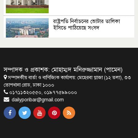
রাষ্ট্রপতি নির্বাচনের ভোটার তালিকা
ইসিতে পাঠিয়েছে সংসদ
জাতীয়তাবাদ, জুলাই ও ভবিষ্যতের
বাংলাদেশ
সম্পাদক ও প্রকাশক: মোহাম্মদ মনিরুজ্জামান (পামেন)
সম্পাদকীয় বার্তা ও বাণিজ্যিক কার্যালয়: মেহেরবা প্লাজা (১২ তলা), ৩৩
ব্রাক্ষণবাড়িয়ায় বইপড়া কর্মসূচীর
তোপখানা রোড, ঢাকা ১০০০
শুভসূচনা
০১৭১১৩২০৫৫০, ০১৯৭৭৫৯৯০০০
dailyporibar@gmail.com
মালয়েশিয়ায় মারামারি করে তিন
বাংলাদেশি নিহত