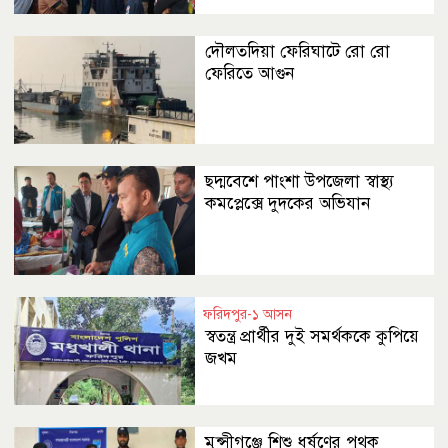
দৌলতদিয়া ফেরিঘাটে রো রো
ফেরিতে আগুন
ছদ্মবেশে পাংশা উপজেলা স্বাস্থ্য
কমপ্লেক্সে দুদকের অভিযান
ফরিদপুর-১ আসন
স্বতন্ত্র প্রার্থীর দুই সমর্থককে কুপিয়ে
জখম
মুন্সীগঞ্জে শিশু ধর্ষণের পৃথক