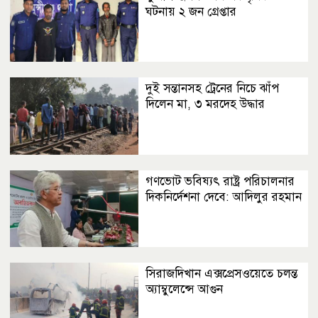
ঘটনায় ২ জন গ্রেপ্তার
দুই সন্তানসহ ট্রেনের নিচে ঝাঁপ
দিলেন মা, ৩ মরদেহ উদ্ধার
গণভোট ভবিষ্যৎ রাষ্ট্র পরিচালনার
দিকনির্দেশনা দেবে: আদিলুর রহমান
সিরাজদিখান এক্সপ্রেসওয়েতে চলন্ত
অ্যাম্বুলেন্সে আগুন