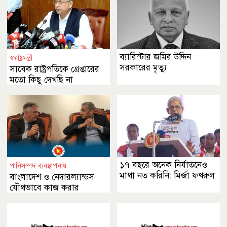
ব্যারিস্টার জমির উদ্দিন
স্বরাষ্ট্রমন্ত্রী
সরকারের মৃত্যু
সাবেক রাষ্ট্রপতিকে গ্রেপ্তারের
মতো কিছু দেখছি না
১৭ বছরে অনেক নির্যাতনেও
পানিসম্পদ ব্যবস্থাপনায়
মাথা নত করিনি: মির্জা ফখরুল
বাংলাদেশ ও নেদারল্যান্ডস
যৌথভাবে কাজ করার
অঙ্গীকার