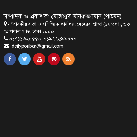
বাংলাদেশ
সম্পাদক ও প্রকাশক: মোহাম্মদ মনিরুজ্জামান (পামেন)
সম্পাদকীয় বার্তা ও বাণিজ্যিক কার্যালয়: মেহেরবা প্লাজা (১২ তলা), ৩৩
ব্রাক্ষণবাড়িয়ায় বইপড়া কর্মসূচীর
তোপখানা রোড, ঢাকা ১০০০
শুভসূচনা
০১৭১১৩২০৫৫০, ০১৯৭৭৫৯৯০০০
dailyporibar@gmail.com
মালয়েশিয়ায় মারামারি করে তিন
বাংলাদেশি নিহত
৪ বিয়ের পর অন্য নারীর ঘরে জামায়াত
সমর্থক!
প্রধানমন্ত্রীর সঙ্গে সাক্ষাৎ সৌদি আরবের
উপ পররাষ্ট্রমন্ত্রীর