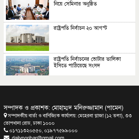
নিয়ে সেমিনার অনুষ্ঠিত
রাষ্ট্রপতি নির্বাচন ২০ আগস্ট
রাষ্ট্রপতি নির্বাচনের ভোটার তালিকা
ইসিতে পাঠিয়েছে সংসদ
জাতীয়তাবাদ, জুলাই ও ভবিষ্যতের
বাংলাদেশ
সম্পাদক ও প্রকাশক: মোহাম্মদ মনিরুজ্জামান (পামেন)
সম্পাদকীয় বার্তা ও বাণিজ্যিক কার্যালয়: মেহেরবা প্লাজা (১২ তলা), ৩৩
ব্রাক্ষণবাড়িয়ায় বইপড়া কর্মসূচীর
তোপখানা রোড, ঢাকা ১০০০
শুভসূচনা
০১৭১১৩২০৫৫০, ০১৯৭৭৫৯৯০০০
dailyporibar@gmail.com