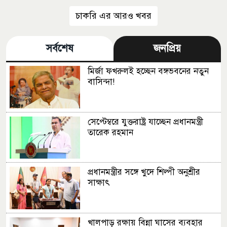
চাকরি এর আরও খবর
সর্বশেষ
জনপ্রিয়
মির্জা ফখরুলই হচ্ছেন বঙ্গভবনের নতুন
বাসিন্দা!
সেপ্টেম্বরে যুক্তরাষ্ট্র যাচ্ছেন প্রধানমন্ত্রী
তারেক রহমান
প্রধানমন্ত্রীর সঙ্গে খুদে শিল্পী অনুশ্রীর
সাক্ষাৎ
খালপাড় রক্ষায় বিন্না ঘাসের ব্যবহার