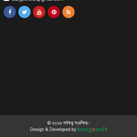
মালয়েশিয়ায় মারামারি করে তিন
বাংলাদেশি নিহত
৪ বিয়ের পর অন্য নারীর ঘরে জামায়াত
সমর্থক!
প্রধানমন্ত্রীর সঙ্গে সাক্ষাৎ সৌদি আরবের
উপ পররাষ্ট্রমন্ত্রীর
পররাষ্ট্র প্রতিমন্ত্রীর সঙ্গে গীতাঞ্জলি সিংয়ের
সাক্ষাৎ
© ২০২৬ সর্বস্বত্ব সংরক্ষিত।
Design & Developed by
প্রধানমন্ত্রীর সঙ্গে দক্ষিণ কোরিয়ার