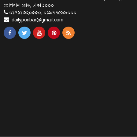
ব্রাক্ষণবাড়িয়ায় বইপড়া কর্মসূচীর
তোপখানা রোড, ঢাকা ১০০০
শুভসূচনা
০১৭১১৩২০৫৫০, ০১৯৭৭৫৯৯০০০
dailyporibar@gmail.com
মালয়েশিয়ায় মারামারি করে তিন
বাংলাদেশি নিহত
৪ বিয়ের পর অন্য নারীর ঘরে জামায়াত
সমর্থক!
প্রধানমন্ত্রীর সঙ্গে সাক্ষাৎ সৌদি আরবের
উপ পররাষ্ট্রমন্ত্রীর
পররাষ্ট্র প্রতিমন্ত্রীর সঙ্গে গীতাঞ্জলি সিংয়ের
সাক্ষাৎ