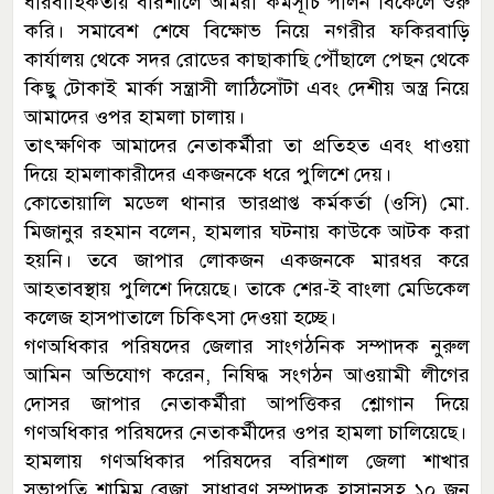
ধারবাহিকতায় বরিশালে আমরা কর্মসূচি পালন বিকেলে শুরু
করি। সমাবেশ শেষে বিক্ষোভ নিয়ে নগরীর ফকিরবাড়ি
কার্যালয় থেকে সদর রোডের কাছাকাছি পৌঁছালে পেছন থেকে
কিছু টোকাই মার্কা সন্ত্রাসী লাঠিসোঁটা এবং দেশীয় অস্ত্র নিয়ে
আমাদের ওপর হামলা চালায়।
তাৎক্ষণিক আমাদের নেতাকর্মীরা তা প্রতিহত এবং ধাওয়া
দিয়ে হামলাকারীদের একজনকে ধরে পুলিশে দেয়।
কোতোয়ালি মডেল থানার ভারপ্রাপ্ত কর্মকর্তা (ওসি) মো.
মিজানুর রহমান বলেন, হামলার ঘটনায় কাউকে আটক করা
হয়নি। তবে জাপার লোকজন একজনকে মারধর করে
আহতাবস্থায় পুলিশে দিয়েছে। তাকে শের-ই বাংলা মেডিকেল
কলেজ হাসপাতালে চিকিৎসা দেওয়া হচ্ছে।
গণঅধিকার পরিষদের জেলার সাংগঠনিক সম্পাদক নুরুল
আমিন অভিযোগ করেন, নিষিদ্ধ সংগঠন আওয়ামী লীগের
দোসর জাপার নেতাকর্মীরা আপত্তিকর শ্লোগান দিয়ে
গণঅধিকার পরিষদের নেতাকর্মীদের ওপর হামলা চালিয়েছে।
হামলায় গণঅধিকার পরিষদের বরিশাল জেলা শাখার
সভাপতি শামিম রেজা, সাধারণ সম্পাদক হাসানসহ ১০ জন