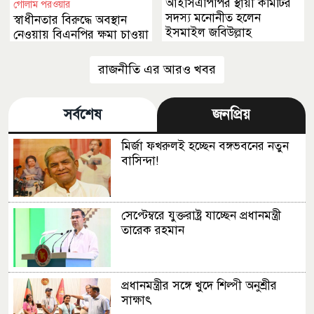
আইসিএপিপির স্থায়ী কমিটির
গোলাম পরওয়ার
সদস্য মনোনীত হলেন
স্বাধীনতার বিরুদ্ধে অবস্থান
ইসমাইল জবিউল্লাহ
নেওয়ায় বিএনপির ক্ষমা চাওয়া
উচিত
রাজনীতি এর আরও খবর
সর্বশেষ
জনপ্রিয়
মির্জা ফখরুলই হচ্ছেন বঙ্গভবনের নতুন
বাসিন্দা!
সেপ্টেম্বরে যুক্তরাষ্ট্র যাচ্ছেন প্রধানমন্ত্রী
তারেক রহমান
প্রধানমন্ত্রীর সঙ্গে খুদে শিল্পী অনুশ্রীর
সাক্ষাৎ