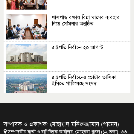
খালপাড় রক্ষায় বিন্না ঘাসের ব্যবহার
নিয়ে সেমিনার অনুষ্ঠিত
রাষ্ট্রপতি নির্বাচন ২০ আগস্ট
রাষ্ট্রপতি নির্বাচনের ভোটার তালিকা
ইসিতে পাঠিয়েছে সংসদ
জাতীয়তাবাদ, জুলাই ও ভবিষ্যতের
বাংলাদেশ
সম্পাদক ও প্রকাশক: মোহাম্মদ মনিরুজ্জামান (পামেন)
সম্পাদকীয় বার্তা ও বাণিজ্যিক কার্যালয়: মেহেরবা প্লাজা (১২ তলা), ৩৩