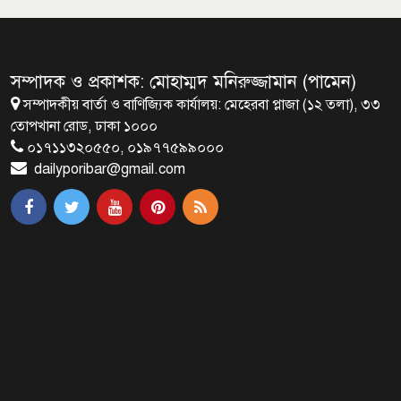
মালয়েশিয়ায় মারামারি করে তিন
বাংলাদেশি নিহত
সম্পাদক ও প্রকাশক: মোহাম্মদ মনিরুজ্জামান (পামেন)
সম্পাদকীয় বার্তা ও বাণিজ্যিক কার্যালয়: মেহেরবা প্লাজা (১২ তলা), ৩৩
৪ বিয়ের পর অন্য নারীর ঘরে জামায়াত
তোপখানা রোড, ঢাকা ১০০০
সমর্থক!
০১৭১১৩২০৫৫০, ০১৯৭৭৫৯৯০০০
dailyporibar@gmail.com
প্রধানমন্ত্রীর সঙ্গে সাক্ষাৎ সৌদি আরবের
উপ পররাষ্ট্রমন্ত্রীর
পররাষ্ট্র প্রতিমন্ত্রীর সঙ্গে গীতাঞ্জলি সিংয়ের
সাক্ষাৎ
প্রধানমন্ত্রীর সঙ্গে দক্ষিণ কোরিয়ার