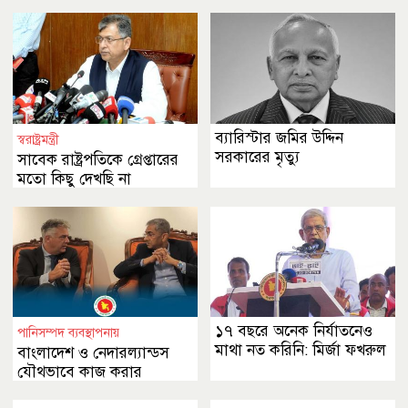
ব্যারিস্টার জমির উদ্দিন
স্বরাষ্ট্রমন্ত্রী
সরকারের মৃত্যু
সাবেক রাষ্ট্রপতিকে গ্রেপ্তারের
মতো কিছু দেখছি না
১৭ বছরে অনেক নির্যাতনেও
পানিসম্পদ ব্যবস্থাপনায়
মাথা নত করিনি: মির্জা ফখরুল
বাংলাদেশ ও নেদারল্যান্ডস
যৌথভাবে কাজ করার
অঙ্গীকার