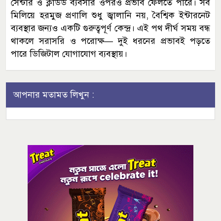
সেন্টার ও ক্লাউড ব্যবসার ওপরও প্রভাব ফেলতে পারে। সব
মিলিয়ে হরমুজ প্রণালি শুধু জ্বালানি নয়, বৈশ্বিক ইন্টারনেট
ব্যবস্থার জন্যও একটি গুরুত্বপূর্ণ কেন্দ্র। এই পথ দীর্ঘ সময় বন্ধ
থাকলে সরাসরি ও পরোক্ষ— দুই ধরনের প্রভাবই পড়তে
পারে ডিজিটাল যোগাযোগ ব্যবস্থায়।
আপনার মতামত লিখুন :