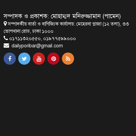
বাংলাদেশি নিহত
সম্পাদক ও প্রকাশক: মোহাম্মদ মনিরুজ্জামান (পামেন)
সম্পাদকীয় বার্তা ও বাণিজ্যিক কার্যালয়: মেহেরবা প্লাজা (১২ তলা), ৩৩
৪ বিয়ের পর অন্য নারীর ঘরে জামায়াত
তোপখানা রোড, ঢাকা ১০০০
সমর্থক!
০১৭১১৩২০৫৫০, ০১৯৭৭৫৯৯০০০
dailyporibar@gmail.com
প্রধানমন্ত্রীর সঙ্গে সাক্ষাৎ সৌদি আরবের
উপ পররাষ্ট্রমন্ত্রীর
পররাষ্ট্র প্রতিমন্ত্রীর সঙ্গে গীতাঞ্জলি সিংয়ের
সাক্ষাৎ
প্রধানমন্ত্রীর সঙ্গে দক্ষিণ কোরিয়ার
বাণিজ্যমন্ত্রীর সাক্ষাৎ