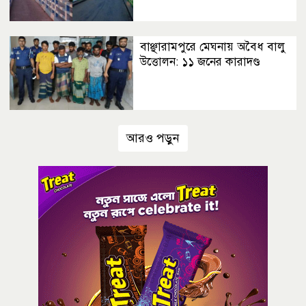
বাঞ্ছারামপুরে মেঘনায় অবৈধ বালু
উত্তোলন: ১১ জনের কারাদণ্ড
আরও পড়ুন