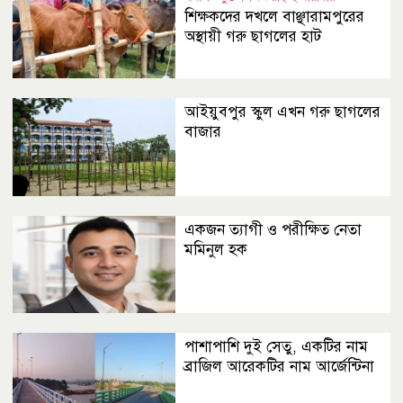
শিক্ষকদের দখলে বাঞ্ছারামপুরের
অস্থায়ী গরু ছাগলের হাট
আইয়ুবপুর স্কুল এখন গরু ছাগলের
বাজার
একজন ত্যাগী ও পরীক্ষিত নেতা
মমিনুল হক
পাশাপাশি দুই সেতু, একটির নাম
ব্রাজিল আরেকটির নাম আর্জেন্টিনা