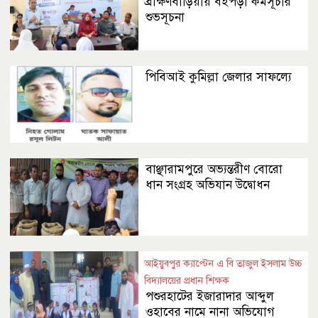
ব্রাক্ষণবাড়িয়ায় বইপড়া কর্মসূচীর
শুভসূচনা
পিবিআই কুমিল্লা জেলার সাফল্যে
বাঞ্ছারামপুরে অভ্যন্তরীণ বোরো
ধান সংগ্রহ অভিযান উদ্বোধন
আইয়ুবপুর ক্যাপ্টেন এ বি তাজুল ইসলাম উচ্চ
বিদ্যালয়ের প্রধান শিক্ষক
পশুরহাটের ইজারাদার আব্দুল
ওহাবের নামে নানা অভিযোগ