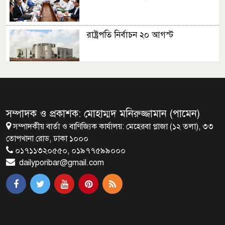
রাষ্ট্রপতি নির্বাচন ২০ আগস্ট
রাষ্ট্রপতি নির্বাচনের ভোটার তালিকা
ইসিতে পাঠিয়েছে সংসদ
সম্পাদক ও প্রকাশক: মোহাম্মদ মনিরুজ্জামান (পামেন)
সম্পাদকীয় বার্তা ও বাণিজ্যিক কার্যালয়: মেহেরবা প্লাজা (১২ তলা), ৩৩
জাতীয়তাবাদ, জুলাই ও ভবিষ্যতের
তোপখানা রোড, ঢাকা ১০০০
বাংলাদেশ
০১৭১১৩২০৫৫০, ০১৯৭৭৫৯৯০০০
dailyporibar@gmail.com
ব্রাক্ষণবাড়িয়ায় বইপড়া কর্মসূচীর
শুভসূচনা