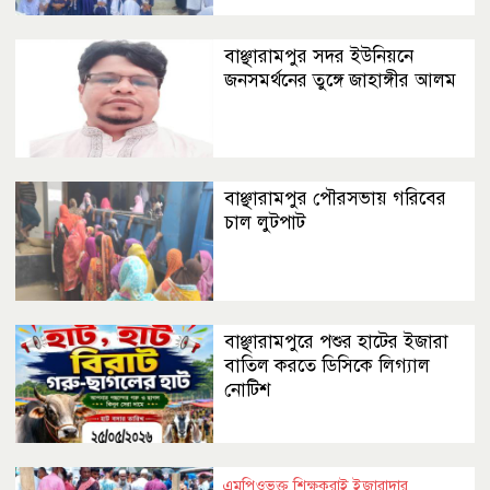
বাঞ্ছারামপুর সদর ইউনিয়নে
জনসমর্থনের তুঙ্গে জাহাঙ্গীর আলম
বাঞ্ছারামপুর পৌরসভায় গরিবের
চাল লুটপাট
বাঞ্ছারামপুরে পশুর হাটের ইজারা
বাতিল করতে ডিসিকে লিগ্যাল
নোটিশ
এমপিওভুক্ত শিক্ষকরাই ইজারাদার