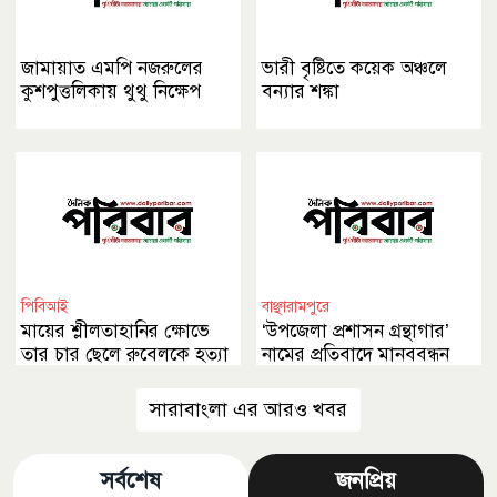
জামায়াত এমপি নজরুলের
ভারী বৃষ্টিতে কয়েক অঞ্চলে
কুশপুত্তলিকায় থুথু নিক্ষেপ
বন্যার শঙ্কা
পিবিআই
বাঞ্ছারামপুরে
মায়ের শ্লীলতাহানির ক্ষোভে
‘উপজেলা প্রশাসন গ্রন্থাগার’
তার চার ছেলে রুবেলকে হত্যা
নামের প্রতিবাদে মানববন্ধন
করেছে
সারাবাংলা এর আরও খবর
সর্বশেষ
জনপ্রিয়