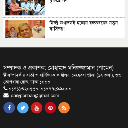
বৃক্ষরোপণ
মির্জা ফখরুলই হচ্ছেন বঙ্গভবনের নতুন
বাসিন্দা!
সেপ্টেম্বরে যুক্তরাষ্ট্র যাচ্ছেন প্রধানমন্ত্রী
তারেক রহমান
সম্পাদক ও প্রকাশক: মোহাম্মদ মনিরুজ্জামান (পামেন)
সম্পাদকীয় বার্তা ও বাণিজ্যিক কার্যালয়: মেহেরবা প্লাজা (১২ তলা), ৩৩
প্রধানমন্ত্রীর সঙ্গে খুদে শিল্পী অনুশ্রীর
তোপখানা রোড, ঢাকা ১০০০
সাক্ষাৎ
০১৭১১৩২০৫৫০, ০১৯৭৭৫৯৯০০০
dailyporibar@gmail.com
খালপাড় রক্ষায় বিন্না ঘাসের ব্যবহার
নিয়ে সেমিনার অনুষ্ঠিত