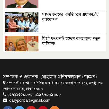
সংসদ ভবনের এলডি হলে প্রধানমন্ত্রীর
বৃক্ষরোপণ
মির্জা ফখরুলই হচ্ছেন বঙ্গভবনের নতুন
বাসিন্দা!
সেপ্টেম্বরে যুক্তরাষ্ট্র যাচ্ছেন প্রধানমন্ত্রী
তারেক রহমান
সম্পাদক ও প্রকাশক: মোহাম্মদ মনিরুজ্জামান (পামেন)
সম্পাদকীয় বার্তা ও বাণিজ্যিক কার্যালয়: মেহেরবা প্লাজা (১২ তলা), ৩৩
প্রধানমন্ত্রীর সঙ্গে খুদে শিল্পী অনুশ্রীর
তোপখানা রোড, ঢাকা ১০০০
সাক্ষাৎ
০১৭১১৩২০৫৫০, ০১৯৭৭৫৯৯০০০
dailyporibar@gmail.com