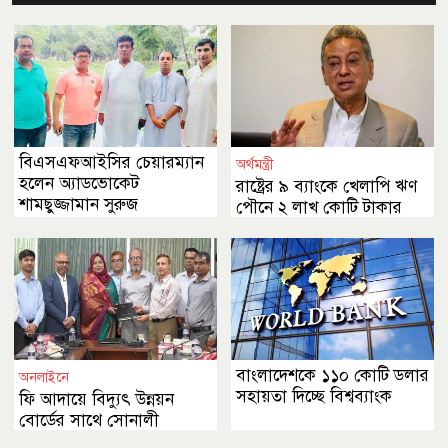
বিএসএফআইসির চেয়ারম্যান
অর্থমন্ত্রী
হলেন অ্যাডভোকেট
রাষ্ট্রের ৯ ব্যাংকে খেলাপি ঋণ
শামছুজ্জামান সুরুজ
পৌনে ২ লাখ কোটি টাকার
বেশি
বাংলাদেশকে ১১০ কোটি ডলার
অনলাইনে
সহায়তা দিচ্ছে বিশ্বব্যাংক
ফি আদায়ে বিদ্যুৎ উন্নয়ন
বোর্ডের সাথে সোনালী
ব্যাংকের চুক্তি