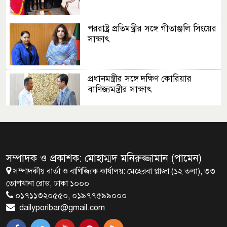
পররাষ্ট্র প্রতিমন্ত্রীর সঙ্গে গীতাঞ্জলি সিংয়ের
সাক্ষাৎ
প্রধানমন্ত্রীর সঙ্গে দক্ষিণ কোরিয়ার
বাণিজ্যমন্ত্রীর সাক্ষাৎ
‘গুলশানের চামেলি’ আনুষ্ঠানিক যাত্রা শুরু
সম্পাদক ও প্রকাশক: মোহাম্মদ মনিরুজ্জামান (পামেন)
সম্পাদকীয় বার্তা ও বাণিজ্যিক কার্যালয়: মেহেরবা প্লাজা (১২ তলা), ৩৩
দেশের প্রতিটি ইপিজেডে বৃক্ষরোপণ করা
তোপখানা রোড, ঢাকা ১০০০
হবে
০১৭১১৩২০৫৫০, ০১৯৭৭৫৯৯০০০
dailyporibar@gmail.com