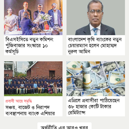
বিএসইসিতে নতুন কমিশন:
বাংলাদেশ কৃষি ব্যাংকের নতুন
পুঁজিবাজার সংস্কারে ১০
চেয়ারম্যান হলেন মোহাম্মদ
কর্মসূচি
নুরুল আমিন
এপ্রিলে প্রবাসীরা পাঠিয়েছেন
প্রবাসী আয়ে সমৃদ্ধি
৩৮ হাজার কোটি টাকার
সঞ্চয়, বাজেট ও নিরাপদ
রেমিট্যান্স
ব্যবস্থাপনায় ব্যাংক এশিয়ার
উদ্যোগ
অর্থনীতি এর আরও খবর