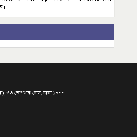
বে।
১২ তলা), ৩৩ তোপখানা রোড, ঢাকা ১০০০