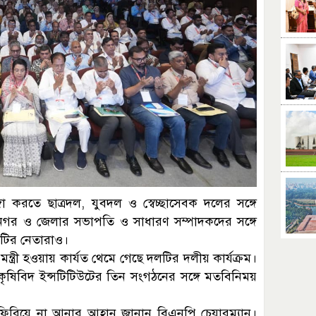
া করতে ছাত্রদল, যুবদল ও স্বেচ্ছাসেবক দলের সঙ্গে
হানগর ও জেলার সভাপতি ও সাধারণ সম্পাদকদের সঙ্গে
িটির নেতারাও।
্ত্রী হওয়ায় কার্যত থেমে গেছে দলটির দলীয় কার্যক্রম।
কৃষিবিদ ইন্সটিটিউটের তিন সংগঠনের সঙ্গে মতবিনিময়
িরিয়ে না আনার আহ্বান জানান বিএনপি চেয়ারম্যান।