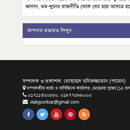
জানান, গুম-খুনের রাজনীতি থেকে বের হয়ে আসতে হ
আপনার মতামত লিখুন :
সম্পাদক ও প্রকাশক: মোহাম্মদ মনিরুজ্জামান (পামেন)
সম্পাদকীয় বার্তা ও বাণিজ্যিক কার্যালয়: মেহেরবা প্লাজা (
০১৭১১৩২০৫৫০, ০১৯৭৭৫৯৯০০০
dailyporibar@gmail.com