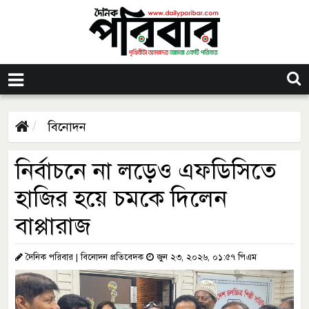
বিনোদন
নির্বাচনে না লড়েও এফডিসিতে
হাজির হয়ে চমকে দিলেন
বাপ্পারাজ
দৈনিক পরিবার | বিনোদন প্রতিবেদক
জুন ২৩, ২০২৬, ০১:৫৭ পিএম