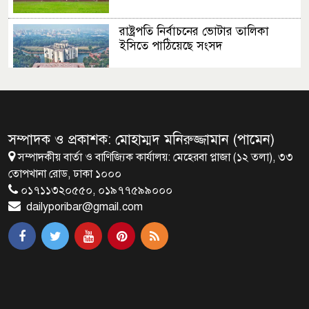
রাষ্ট্রপতি নির্বাচনের ভোটার তালিকা
ইসিতে পাঠিয়েছে সংসদ
জাতীয়তাবাদ, জুলাই ও ভবিষ্যতের
বাংলাদেশ
সম্পাদক ও প্রকাশক: মোহাম্মদ মনিরুজ্জামান (পামেন)
সম্পাদকীয় বার্তা ও বাণিজ্যিক কার্যালয়: মেহেরবা প্লাজা (১২ তলা), ৩৩
ব্রাক্ষণবাড়িয়ায় বইপড়া কর্মসূচীর
তোপখানা রোড, ঢাকা ১০০০
শুভসূচনা
০১৭১১৩২০৫৫০, ০১৯৭৭৫৯৯০০০
dailyporibar@gmail.com
মালয়েশিয়ায় মারামারি করে তিন
বাংলাদেশি নিহত
৪ বিয়ের পর অন্য নারীর ঘরে জামায়াত