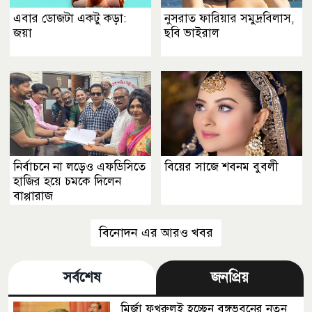
এবার ডোজটা একটু কড়া:
নুসরাত ফারিয়ার সমুদ্রবিলাস,
জয়া
ছবি ভাইরাল
নির্বাচনে না লড়েও এফডিসিতে
বিয়ের সাজে শবনম বুবলী
হাজির হয়ে চমকে দিলেন
বাপ্পারাজ
বিনোদন এর আরও খবর
সর্বশেষ
জনপ্রিয়
মির্জা ফখরুলই হচ্ছেন বঙ্গভবনের নতুন