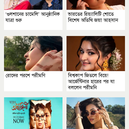
‘গুলশানের চামেলি’ আনুষ্ঠানিক
ভারতের রিয়্যালিটি শোতে
যাত্রা শুরু
বিশেষ অতিথি জয়া আহসান
রোদের পরশে পরীমণি
বিশ্বকাপ জিতলে বিয়ে!
আর্জেন্টিনার হারের পর যা
বললেন পরীমনি