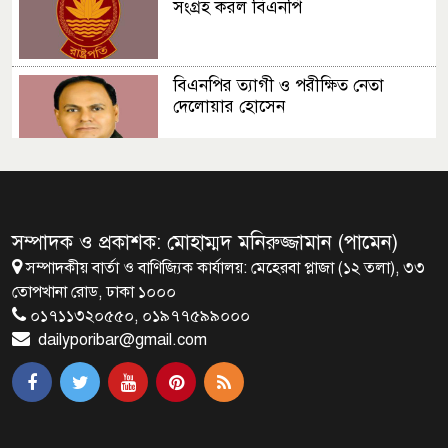
সংগ্রহ করল বিএনপি
বিএনপির ত্যাগী ও পরীক্ষিত নেতা
দেলোয়ার হোসেন
সংসদ ভবনের এলডি হলে প্রধানমন্ত্রীর
বৃক্ষরোপণ
সম্পাদক ও প্রকাশক: মোহাম্মদ মনিরুজ্জামান (পামেন)
সম্পাদকীয় বার্তা ও বাণিজ্যিক কার্যালয়: মেহেরবা প্লাজা (১২ তলা), ৩৩
মির্জা ফখরুলই হচ্ছেন বঙ্গভবনের নতুন
তোপখানা রোড, ঢাকা ১০০০
বাসিন্দা!
০১৭১১৩২০৫৫০, ০১৯৭৭৫৯৯০০০
dailyporibar@gmail.com
সেপ্টেম্বরে যুক্তরাষ্ট্র যাচ্ছেন প্রধানমন্ত্রী
তারেক রহমান