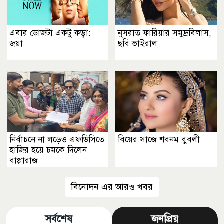
এবার ডোজটা একটু কড়া:
নুসরাত ফারিয়ার সমুদ্রবিলাস,
জয়া
ছবি ভাইরাল
নির্বাচনে না লড়েও এফডিসিতে
বিয়ের সাজে শবনম বুবলী
হাজির হয়ে চমকে দিলেন
বাপ্পারাজ
বিনোদন এর আরও খবর
সর্বশেষ
জনপ্রিয়