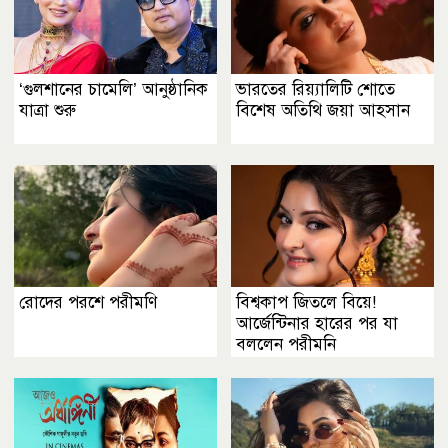
‘গুলশানের চামেলি’ আনুষ্ঠানিক
ভারতের রিয়্যালিটি শোতে
যাত্রা শুরু
বিশেষ অতিথি জয়া আহসান
রোদের পরশে পরীমণি
বিশ্বকাপ জিতলে বিয়ে!
আর্জেন্টিনার হারের পর যা
বললেন পরীমনি