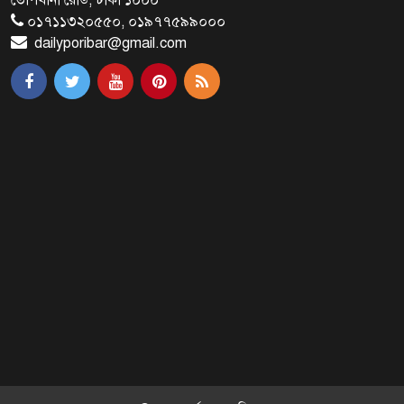
শুভসূচনা
০১৭১১৩২০৫৫০, ০১৯৭৭৫৯৯০০০
dailyporibar@gmail.com
মালয়েশিয়ায় মারামারি করে তিন
বাংলাদেশি নিহত
৪ বিয়ের পর অন্য নারীর ঘরে জামায়াত
সমর্থক!
প্রধানমন্ত্রীর সঙ্গে সাক্ষাৎ সৌদি আরবের
উপ পররাষ্ট্রমন্ত্রীর
পররাষ্ট্র প্রতিমন্ত্রীর সঙ্গে গীতাঞ্জলি সিংয়ের
সাক্ষাৎ