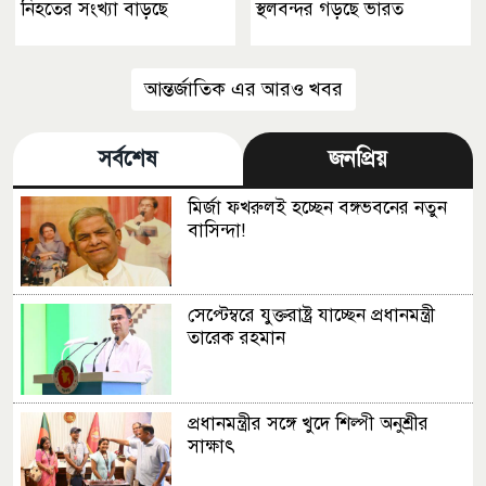
নিহতের সংখ্যা বাড়ছে
স্থলবন্দর গড়ছে ভারত
আন্তর্জাতিক এর আরও খবর
সর্বশেষ
জনপ্রিয়
মির্জা ফখরুলই হচ্ছেন বঙ্গভবনের নতুন
বাসিন্দা!
সেপ্টেম্বরে যুক্তরাষ্ট্র যাচ্ছেন প্রধানমন্ত্রী
তারেক রহমান
প্রধানমন্ত্রীর সঙ্গে খুদে শিল্পী অনুশ্রীর
সাক্ষাৎ