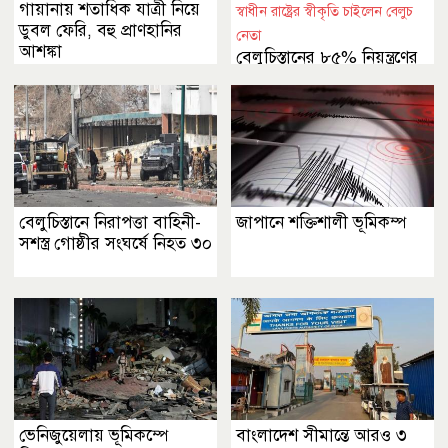
গায়ানায় শতাধিক যাত্রী নিয়ে
স্বাধীন রাষ্ট্রের স্বীকৃতি চাইলেন বেলুচ
ডুবল ফেরি, বহু প্রাণহানির
নেতা
আশঙ্কা
বেলুচিস্তানের ৮৫% নিয়ন্ত্রণের
দাবি
বেলুচিস্তানে নিরাপত্তা বাহিনী-
জাপানে শক্তিশালী ভূমিকম্প
সশস্ত্র গোষ্ঠীর সংঘর্ষে নিহত ৩০
ভেনিজুয়েলায় ভূমিকম্পে
বাংলাদেশ সীমান্তে আরও ৩