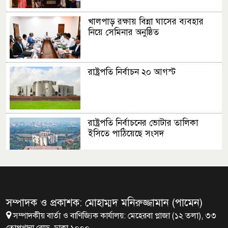
খালপাড় রক্ষায় বিন্না ঘাসের ব্যবহার
নিয়ে সেমিনার অনুষ্ঠিত
রাষ্ট্রপতি নির্বাচন ২০ আগস্ট
রাষ্ট্রপতি নির্বাচনের ভোটার তালিকা
ইসিতে পাঠিয়েছে সংসদ
জাতীয়তাবাদ, জুলাই ও ভবিষ্যতের
বাংলাদেশ
সম্পাদক ও প্রকাশক: মোহাম্মদ মনিরুজ্জামান (পামেন)
সম্পাদকীয় বার্তা ও বাণিজ্যিক কার্যালয়: মেহেরবা প্লাজা (১২ তলা), ৩৩
ব্রাক্ষণবাড়িয়ায় বইপড়া কর্মসূচীর
তোপখানা রোড, ঢাকা ১০০০