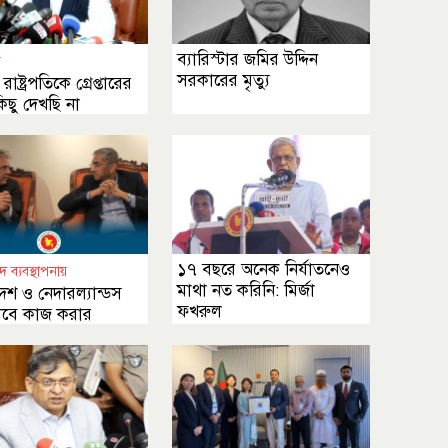
ব্যারিস্টার জমির উদ্দিন
ী
সরকারের মৃত্যু
াষ্ট্রপতিকে গ্রেপ্তারের
ছু দেখছি না
১৭ বছরে অনেক নির্যাতনেও
দ ব্যবস্থাপনায়
মাথা নত করিনি: মির্জা
েশ ও নেদারল্যান্ডস
ফখরুল
বে কাজ করার
ার