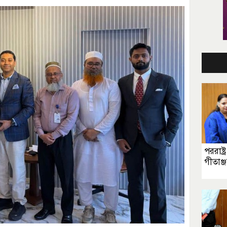
পররাষ্ট্র
গীতাঞ্