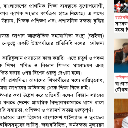
ন, বাংলাদেশের প্রাথমিক শিক্ষা ব্যবস্থাকে যুগোপযোগী,
ার ব্যাপক সংস্কার কার্যক্রম হাতে নিয়েছে। এ লক্ষ্যে
স্বরাষ্ট্রমন্ত্র
ন্নয়ন, শিক্ষক প্রশিক্ষণ এবং প্রশাসনিক দক্ষতা বৃদ্ধির
সাবেক র
মতো কি
র্যালয়ে জাপান আন্তর্জাতিক সহযোগিতা সংস্থা (জাইকা)
নেতৃত্বে একটি উচ্চপর্যায়ের প্রতিনিধি দলের সৌজন্য
নতুন কারিকুলাম প্রণয়নের কাজ করছি। এতে চতুর্থ ও পঞ্চম
তিক শিক্ষা, গণিত ও বিজ্ঞান শিক্ষার মানোন্নয়ন এবং
িশ্চিত করার ওপর বিশেষ গুরুত্ব দেওয়া হচ্ছে।
পানিসম্প
যাপী প্রশংসিত। আমাদের শিক্ষার্থীদের মধ্যে দায়িত্ববোধ,
বাংলাদ
মরা জাপানের অভিজ্ঞতা থেকে শিক্ষা নিতে চাই।
যৌথভা
্পনার কথা উল্লেখ করে প্রতিমন্ত্রী বলেন, বিজ্ঞান ল্যাবের
অঙ্গীক
ভর করতে দেশের প্রাথমিক বিদ্যালয়গুলোতে ধাপে ধাপে
 সহায়তা, প্রশিক্ষণ ও পরামর্শ অত্যন্ত গুরুত্বপূর্ণ।
্কারের অংশ হিসেবে বাংলাদেশ থাইল্যান্ড ও তুরস্কের
র অফিসসমূহের দায়িত্ব, জবাবদিহিতা, কর্মদক্ষতা মূল্যায়ন