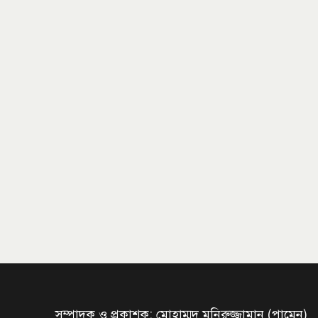
সম্পাদক ও প্রকাশক: মোহাম্মদ মনিরুজ্জামান (পামেন)