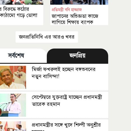
 বিরুদ্ধে কঠোর
প্রতিমন্ত্রী ববি হাজ্জাজ
কাঠামো গড়ে তোলা
জাপানের অভিজ্ঞতা কাজে
লাগিয়ে শিক্ষায় ব্যাপক
সংস্কার আনা হবে
জনপ্রতিনিধি এর আরও খবর
সর্বশেষ
জনপ্রিয়
মির্জা ফখরুলই হচ্ছেন বঙ্গভবনের
নতুন বাসিন্দা!
সেপ্টেম্বরে যুক্তরাষ্ট্র যাচ্ছেন প্রধানমন্ত্রী
তারেক রহমান
প্রধানমন্ত্রীর সঙ্গে খুদে শিল্পী অনুশ্রীর