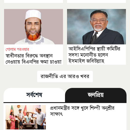
আইসিএপিপির স্থায়ী কমিটির
গোলাম পরওয়ার
সদস্য মনোনীত হলেন
স্বাধীনতার বিরুদ্ধে অবস্থান
ইসমাইল জবিউল্লাহ
নেওয়ায় বিএনপির ক্ষমা চাওয়া
উচিত
রাজনীতি এর আরও খবর
সর্বশেষ
জনপ্রিয়
প্রধানমন্ত্রীর সঙ্গে খুদে শিল্পী অনুশ্রীর
সাক্ষাৎ