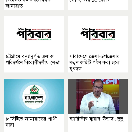
জামায়াত
চট্টগ্রামে বন্যাদুর্গত এলাকা
সারাদেশে জেলা-উপজেলায়
পরিদর্শনে বিরোধীদলীয় নেতা
নতুন কমিটি গঠন করা হবে:
যুবদল
৮ সিটিতে জামায়াতের প্রার্থী
ব্যারিস্টার ফুয়াদ ‘উন্মাদ’: দুদু
যারা