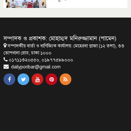
মালয়েশিয়ায় মারামারি করে তিন
বাংলাদেশি নিহত
সম্পাদক ও প্রকাশক: মোহাম্মদ মনিরুজ্জামান (পামেন)
সম্পাদকীয় বার্তা ও বাণিজ্যিক কার্যালয়: মেহেরবা প্লাজা (১২ তলা), ৩৩
৪ বিয়ের পর অন্য নারীর ঘরে জামায়াত
তোপখানা রোড, ঢাকা ১০০০
সমর্থক!
০১৭১১৩২০৫৫০, ০১৯৭৭৫৯৯০০০
dailyporibar@gmail.com
প্রধানমন্ত্রীর সঙ্গে সাক্ষাৎ সৌদি আরবের
উপ পররাষ্ট্রমন্ত্রীর
পররাষ্ট্র প্রতিমন্ত্রীর সঙ্গে গীতাঞ্জলি সিংয়ের
সাক্ষাৎ