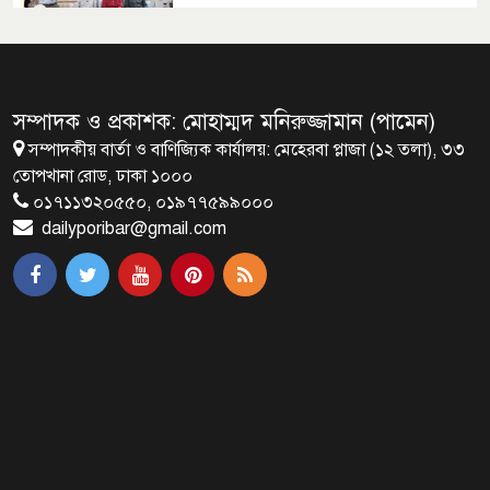
মালয়েশিয়ায় মারামারি করে তিন
বাংলাদেশি নিহত
সম্পাদক ও প্রকাশক: মোহাম্মদ মনিরুজ্জামান (পামেন)
সম্পাদকীয় বার্তা ও বাণিজ্যিক কার্যালয়: মেহেরবা প্লাজা (১২ তলা), ৩৩
৪ বিয়ের পর অন্য নারীর ঘরে জামায়াত
তোপখানা রোড, ঢাকা ১০০০
সমর্থক!
০১৭১১৩২০৫৫০, ০১৯৭৭৫৯৯০০০
dailyporibar@gmail.com
প্রধানমন্ত্রীর সঙ্গে সাক্ষাৎ সৌদি আরবের
উপ পররাষ্ট্রমন্ত্রীর
পররাষ্ট্র প্রতিমন্ত্রীর সঙ্গে গীতাঞ্জলি সিংয়ের
সাক্ষাৎ