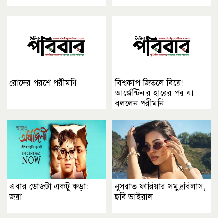
রোদের পরশে পরীমণি
বিশ্বকাপ জিতলে বিয়ে!
আর্জেন্টিনার হারের পর যা
বললেন পরীমনি
এবার ডোজটা একটু কড়া:
নুসরাত ফারিয়ার সমুদ্রবিলাস,
জয়া
ছবি ভাইরাল