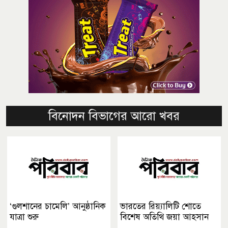
বিনোদন বিভাগের আরো খবর
‘গুলশানের চামেলি’ আনুষ্ঠানিক
ভারতের রিয়্যালিটি শোতে
যাত্রা শুরু
বিশেষ অতিথি জয়া আহসান