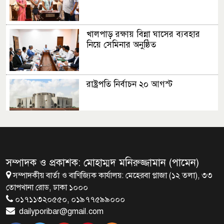
খালপাড় রক্ষায় বিন্না ঘাসের ব্যবহার
নিয়ে সেমিনার অনুষ্ঠিত
রাষ্ট্রপতি নির্বাচন ২০ আগস্ট
রাষ্ট্রপতি নির্বাচনের ভোটার তালিকা
ইসিতে পাঠিয়েছে সংসদ
সম্পাদক ও প্রকাশক: মোহাম্মদ মনিরুজ্জামান (পামেন)
সম্পাদকীয় বার্তা ও বাণিজ্যিক কার্যালয়: মেহেরবা প্লাজা (১২ তলা), ৩৩
জাতীয়তাবাদ, জুলাই ও ভবিষ্যতের
তোপখানা রোড, ঢাকা ১০০০
বাংলাদেশ
০১৭১১৩২০৫৫০, ০১৯৭৭৫৯৯০০০
dailyporibar@gmail.com