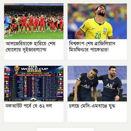
আলজেরিয়াকে হারিয়ে শেষ
বিশ্বকাপ শেষ ব্রাজিলিয়ান
ষোলোয় সুইজারল্যান্ড
মিডফিল্ডার পাকেতার!
নকআউট পর্বে যে ৩২ দল
চলছে মেসি-এমবাপ্পে যুদ্ধ