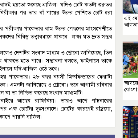
সংবাদই হয়তো শুনেছে ব্রাজিল। যদিও চোট কতটা গুরুতর
-নিরীক্ষার পর তার বাঁ পায়ের ঊরুর পেশিতে চোট ধরা
এই মেস
আলভা
বার পরীক্ষায় পাকেতার বাম ঊরুর পেছনের মাংসপেশীতে
ের নিবিড় তত্ত্বাবধানে থাকবে। লক্ষ্য যত দ্রুত সম্ভব
বললেও দেশটির সংবাদ মাধ্যম ও গ্লোবো জানিয়েছে, তিন
াইরে থাকতে হতে পারে। সম্ভাবনা বলতে, ফাইনালে তাকে
নালে যদি ব্রাজিল ওঠে তবে।
তি হয় পাকেতার। ২৮ বছর বয়সী মিডফিল্ডারের ফেরাটা
আলজের
রাজিল। এমনটা জানিয়েছে ও গ্লোবো। তবে আগামী রবিবার
ষোলোয় 
 না তা নিশ্চিত করেছে সংবাদ মাধ্যমটি।
 বাইরে আছেন রাফিনিয়া। তারও আগে পাঁচবারের
ের পর এক চোটের দুঃসংবাদে। চোটের কারণেই রদ্রিগো,
াপে পায়নি ব্রাজিল।