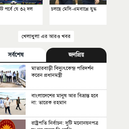
 পর্বে যে ৩২ দল
চলছে মেসি-এমবাপ্পে যুদ্ধ
খেলাধুলা এর আরও খবর
সর্বশেষ
জনপ্রিয়
মাতারবাড়ী বিদ্যুৎকেন্দ্র পরিদর্শন
করেন প্রধানমন্ত্রী
বাংলাদেশের মানুষ আর বিভ্রান্ত হবে
না: তারেক রহমান
রাষ্ট্রপতি নির্বাচন: দুটি মনোনয়নপত্র