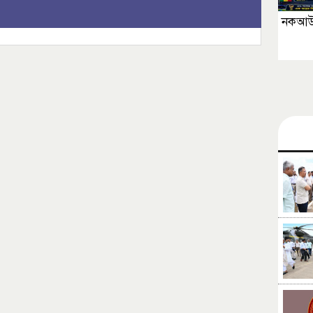
নকআউট