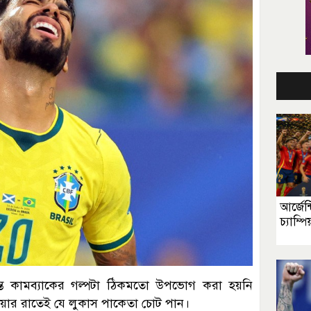
আর্জেন্
চ্যাম্প
দান্ত কামব্যাকের গল্পটা ঠিকমতো উপভোগ করা হয়নি
য়ার রাতেই যে লুকাস পাকেতা চোট পান।