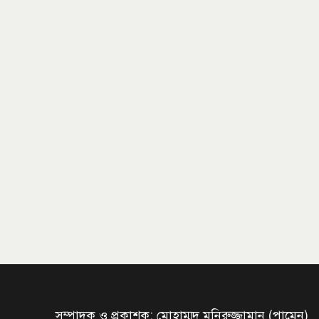
সম্পাদক ও প্রকাশক: মোহাম্মদ মনিরুজ্জামান (পামেন)