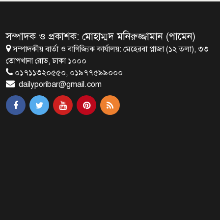
জাতীয়তাবাদ, জুলাই ও ভবিষ্যতের
বাংলাদেশ
সম্পাদক ও প্রকাশক: মোহাম্মদ মনিরুজ্জামান (পামেন)
সম্পাদকীয় বার্তা ও বাণিজ্যিক কার্যালয়: মেহেরবা প্লাজা (১২ তলা), ৩৩
ব্রাক্ষণবাড়িয়ায় বইপড়া কর্মসূচীর
তোপখানা রোড, ঢাকা ১০০০
শুভসূচনা
০১৭১১৩২০৫৫০, ০১৯৭৭৫৯৯০০০
dailyporibar@gmail.com
মালয়েশিয়ায় মারামারি করে তিন
বাংলাদেশি নিহত
৪ বিয়ের পর অন্য নারীর ঘরে জামায়াত
সমর্থক!
প্রধানমন্ত্রীর সঙ্গে সাক্ষাৎ সৌদি আরবের
উপ পররাষ্ট্রমন্ত্রীর