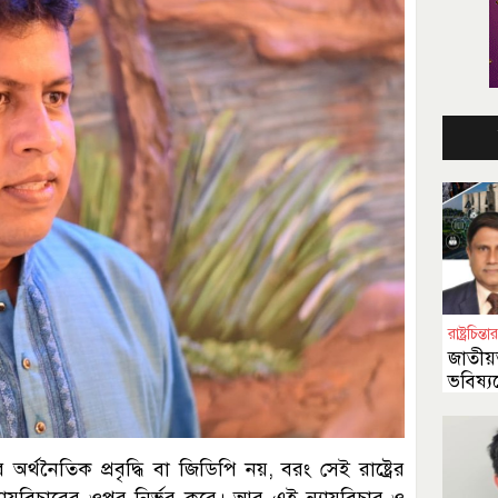
রাষ্ট্রচিন
জাতীয়
ভবিষ্য
র্থনৈতিক প্রবৃদ্ধি বা জিডিপি নয়, বরং সেই রাষ্ট্রের