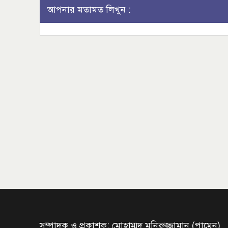
আপনার মতামত লিখুন :
সম্পাদক ও প্রকাশক: মোহাম্মদ মনিরুজ্জামান (পামেন)