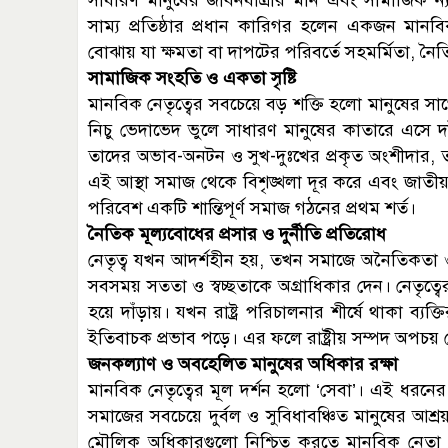
সাধারণ মানুষের জীবনযাত্রার মান এবং সামাজিক ন
সাম্য প্রতিষ্ঠার প্রধান কারিগর হলেন একজন মান
বোঝায় যা ক্ষমতা বা দাপটের পরিবর্তে সহমর্মিতা, নৈত
সামাজিক সংহতি ও একতা সৃষ্টি
মানবিক নেতৃত্বের সবচেয়ে বড় শক্তি হলো মানুষের 
নিচু ভেদাভেদ ভুলে সাধারণ মানুষের কাতারে এসে 
তাদের অভাব-অনটন ও সুখ-দুঃখের প্রকৃত অংশীদার, তখ
এই আস্থা সমাজ থেকে বিশৃঙ্খলা দূর করে এবং জাতীয় ঐক
পরিবেশ একটি শান্তিপূর্ণ সমাজ গঠনের প্রথম শর্ত।
নৈতিক মূল্যবোধের প্রসার ও দুর্নীতি প্রতিরোধ
নেতৃত্ব যখন আদর্শহীন হয়, তখন সমাজে অনৈতিকতা ও
সবসময় সততা ও স্বচ্ছতাকে অগ্রাধিকার দেন। নেতৃত্ব
হয়ে দাঁড়ায়। যখন রাষ্ট্র পরিচালনার শীর্ষে থাকা ব্যক
ইতিবাচক প্রভাব পড়ে। এর ফলে রাষ্ট্রীয় সম্পদ অপচয়
জনকল্যাণ ও অবহেলিত মানুষের অধিকার রক্ষা
মানবিক নেতৃত্বের মূল দর্শন হলো ‘সেবা’। এই ধরনের নেত
সমাজের সবচেয়ে দুর্বল ও সুবিধাবঞ্চিত মানুষের আশ্রয়স্
মৌলিক অধিকারগুলো নিশ্চিত করতে মানবিক নেতা 