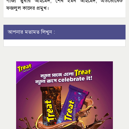
গাজী তুষার আহমেদ, শেখ ইমন আহমেদ, এডভোকেট
ফজলুল কাদের প্রমুখ।
আপনার মতামত লিখুন :