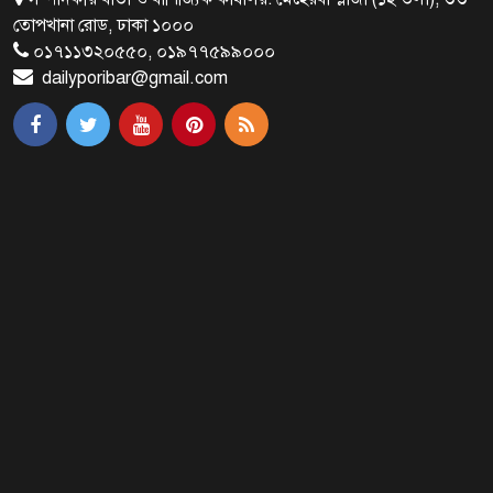
ব্রাক্ষণবাড়িয়ায় বইপড়া কর্মসূচীর
তোপখানা রোড, ঢাকা ১০০০
শুভসূচনা
০১৭১১৩২০৫৫০, ০১৯৭৭৫৯৯০০০
dailyporibar@gmail.com
মালয়েশিয়ায় মারামারি করে তিন
বাংলাদেশি নিহত
৪ বিয়ের পর অন্য নারীর ঘরে জামায়াত
সমর্থক!
প্রধানমন্ত্রীর সঙ্গে সাক্ষাৎ সৌদি আরবের
উপ পররাষ্ট্রমন্ত্রীর
পররাষ্ট্র প্রতিমন্ত্রীর সঙ্গে গীতাঞ্জলি সিংয়ের
সাক্ষাৎ