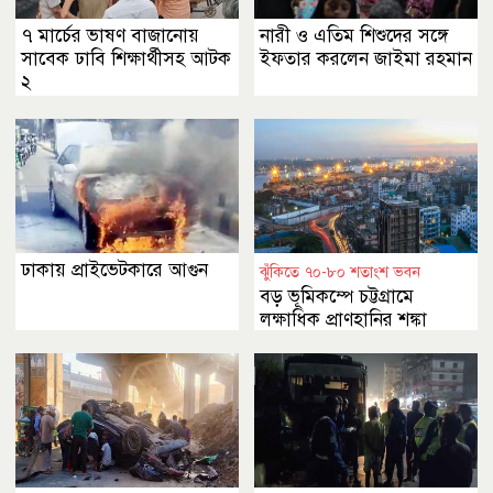
৭ মার্চের ভাষণ বাজানোয়
নারী ও এতিম শিশুদের সঙ্গে
সাবেক ঢাবি শিক্ষার্থীসহ আটক
ইফতার করলেন জাইমা রহমান
২
ঢাকায় প্রাইভেটকারে আগুন
ঝুঁকিতে ৭০-৮০ শতাংশ ভবন
বড় ভূমিকম্পে চট্টগ্রামে
লক্ষাধিক প্রাণহানির শঙ্কা