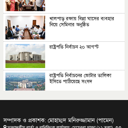
খালপাড় রক্ষায় বিন্না ঘাসের ব্যবহার
নিয়ে সেমিনার অনুষ্ঠিত
রাষ্ট্রপতি নির্বাচন ২০ আগস্ট
রাষ্ট্রপতি নির্বাচনের ভোটার তালিকা
ইসিতে পাঠিয়েছে সংসদ
জাতীয়তাবাদ, জুলাই ও ভবিষ্যতের
বাংলাদেশ
সম্পাদক ও প্রকাশক: মোহাম্মদ মনিরুজ্জামান (পামেন)
সম্পাদকীয় বার্তা ও বাণিজ্যিক কার্যালয়: মেহেরবা প্লাজা (১২ তলা), ৩৩