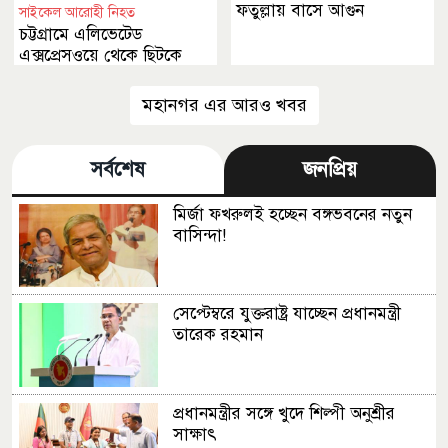
ফতুল্লায় বাসে আগুন
সাইকেল আরোহী নিহত
চট্টগ্রামে এলিভেটেড
এক্সপ্রেসওয়ে থেকে ছিটকে
পড়ল গাড়ি
মহানগর এর আরও খবর
সর্বশেষ
জনপ্রিয়
মির্জা ফখরুলই হচ্ছেন বঙ্গভবনের নতুন
বাসিন্দা!
সেপ্টেম্বরে যুক্তরাষ্ট্র যাচ্ছেন প্রধানমন্ত্রী
তারেক রহমান
প্রধানমন্ত্রীর সঙ্গে খুদে শিল্পী অনুশ্রীর
সাক্ষাৎ