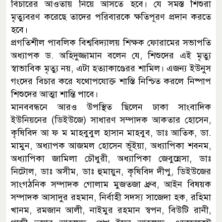
বিচারের আওতায় নিয়ে আসতে হবে। যে সমস্ত শিশুরা
মৃত্যুবরণ করেছে তাদের পরিবারকে ক্ষতিপূরণ প্রদান করতে
হবে।
প্রগতিশীল পাবলিক বিশ্ববিদ্যালয় শিক্ষক ফোরামের সভাপতি
অধ্যাপক ড. অহিদুজ্জামান বলেন যে, শিশুদের এই মৃত্যু
স্বাভাবিক মৃত্যু নয়, এটা হত্যাকাণ্ডেরর শামিল। এজন্য ইউনুস
গংদের বিচার করে যথোপযোক্ত শাস্তি নিশ্চিত করলে নিষ্পাপ
শিশুদের আত্মা শান্তি পাবে।
মানববন্ধনে আরও উপস্থিত ছিলেন ঢাকা সাংবাদিক
ইউনিয়নের (ডিইউজে) সাধারণ সম্পাদক আকতার হোসেন,
কৃষিবিদ আ ফ ম মাহবুবুল হাসান মাহবুব, ডাঃ আতিক, ডা.
মামুন, অধ্যাপক আজমল হোসেন ভূঁইয়া, অধ্যাপিকা শবনম,
অধ্যাপিকা জামিলা চৌধুরী, অধ্যাপিকা জেবুন্নেসা, ডাঃ
নিটোল, ডাঃ অসীম, ডাঃ হুমায়ুন, কৃষিবিদ দীপু, ডিইউজের
সাংগঠনিক সম্পাদক গোলাম মুজতজা ধ্রুব, আইন বিষয়ক
সম্পাদক আসাদুর রহমান, নির্বাহী সদস্য সাজেদা হক, রহিমা
খানম, রমজান আলী, নাইমুর রহমান স্বপন, বিউটি রানী,