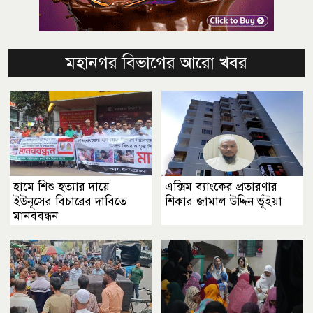
মহানগর বিভাগের আরো খবর
হামে শিশু হত্যার দায়ে
এক্সিম ব্যাংকের প্রতারণার
ইউনূসের বিচারের দাবিতে
শিকার জামাল উদ্দিন ভূঁইয়া
মানববন্ধন