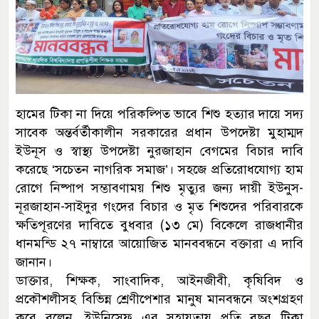
হামের টিকা না দিয়ে পরিকল্পিত ভাবে শিশু হত্যার দায়ে সদ্য
সাবেক অন্তর্বর্তীকালীন সরকারের প্রধান উপদেষ্টা মুহাম্মদ
ইউনূস ও স্বাস্থ্য উপদেষ্টা নুরজাহান বেগমের বিচার দাবি
করেছে ‘সচেতন নাগরিক সমাজ’। সহজে প্রতিরোধযোগ্য হাম
রোগে নিষ্পাপ সম্ভাবণাময় শিশু মৃত্যুর জন্য দায়ী ইউনুস-
নূরজাহান-সাইদুর গংদের বিচার ও মৃত শিশুদের পরিবারকে
ক্ষতিপূরণের দাবিতে বুধবার (১৩ মে) বিকেলে রাজধানীর
ধানমন্ডি ২৭ নাম্বারে আয়োজিত মানববন্ধনে বক্তারা এ দাবি
জানান।
ডাক্তার, শিক্ষক, সাংবাদিক, আইনজীবী, কৃষিবিদ ও
প্রকৌশলীসহ বিভিন্ন শ্রেণীপেশার মানুষ মানবন্ধনে অংশগ্রহণ
করে বলেন, ইউনিসেফ এর সহায়তায় প্রতি বছর টিকা