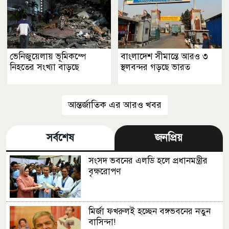
ভেনিজুয়েলায় ভূমিকম্পে
বাংলাদেশ সীমান্তে আরও ৩
নিহতের সংখ্যা বাড়ছে
স্থলবন্দর গড়ছে ভারত
আন্তর্জাতিক এর আরও খবর
সর্বশেষ
জনপ্রিয়
সংসদ ভবনের এলডি হলে প্রধানমন্ত্রীর
বৃক্ষরোপণ
মির্জা ফখরুলই হচ্ছেন বঙ্গভবনের নতুন
বাসিন্দা!