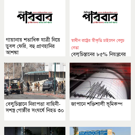
গায়ানায় শতাধিক যাত্রী নিয়ে
স্বাধীন রাষ্ট্রের স্বীকৃতি চাইলেন বেলুচ
ডুবল ফেরি, বহু প্রাণহানির
নেতা
আশঙ্কা
বেলুচিস্তানের ৮৫% নিয়ন্ত্রণের
দাবি
বেলুচিস্তানে নিরাপত্তা বাহিনী-
জাপানে শক্তিশালী ভূমিকম্প
সশস্ত্র গোষ্ঠীর সংঘর্ষে নিহত ৩০