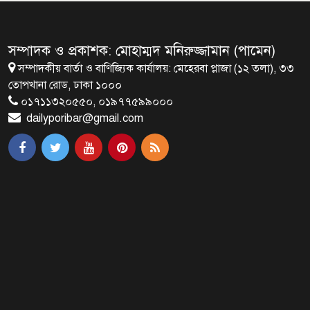
রাষ্ট্রপতি নির্বাচনের ভোটার তালিকা
ইসিতে পাঠিয়েছে সংসদ
সম্পাদক ও প্রকাশক: মোহাম্মদ মনিরুজ্জামান (পামেন)
সম্পাদকীয় বার্তা ও বাণিজ্যিক কার্যালয়: মেহেরবা প্লাজা (১২ তলা), ৩৩
জাতীয়তাবাদ, জুলাই ও ভবিষ্যতের
তোপখানা রোড, ঢাকা ১০০০
বাংলাদেশ
০১৭১১৩২০৫৫০, ০১৯৭৭৫৯৯০০০
dailyporibar@gmail.com
ব্রাক্ষণবাড়িয়ায় বইপড়া কর্মসূচীর
শুভসূচনা
মালয়েশিয়ায় মারামারি করে তিন
বাংলাদেশি নিহত
৪ বিয়ের পর অন্য নারীর ঘরে জামায়াত
সমর্থক!