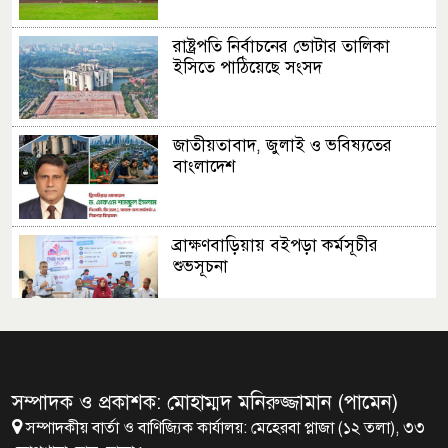
রাষ্ট্রপতি নির্বাচনের ভোটার তালিকা
ইসিতে পাঠিয়েছে সংসদ
জাতীয়তাবাদ, জুলাই ও ভবিষ্যতের
বাংলাদেশ
ব্রাক্ষণবাড়িয়ায় বইপড়া কর্মসূচীর
শুভসূচনা
মালয়েশিয়ায় মারামারি করে তিন
বাংলাদেশি নিহত
সম্পাদক ও প্রকাশক: মোহাম্মদ মনিরুজ্জামান (পামেন)
সম্পাদকীয় বার্তা ও বাণিজ্যিক কার্যালয়: মেহেরবা প্লাজা (১২ তলা), ৩৩
৪ বিয়ের পর অন্য নারীর ঘরে জামায়াত