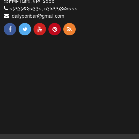
তোপখানা রোড, ঢাকা ১০০০
সমর্থক!
০১৭১১৩২০৫৫০, ০১৯৭৭৫৯৯০০০
dailyporibar@gmail.com
প্রধানমন্ত্রীর সঙ্গে সাক্ষাৎ সৌদি আরবের
উপ পররাষ্ট্রমন্ত্রীর
পররাষ্ট্র প্রতিমন্ত্রীর সঙ্গে গীতাঞ্জলি সিংয়ের
সাক্ষাৎ
প্রধানমন্ত্রীর সঙ্গে দক্ষিণ কোরিয়ার
বাণিজ্যমন্ত্রীর সাক্ষাৎ
‘গুলশানের চামেলি’ আনুষ্ঠানিক যাত্রা শুরু