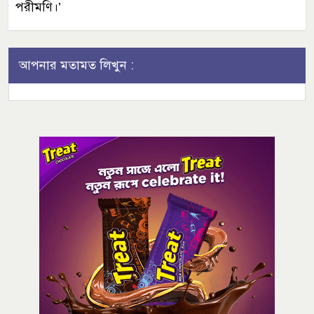
পরীমণি।’
আপনার মতামত লিখুন :