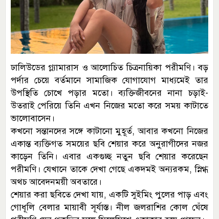
ঢালিউডের গ্ল্যামারাস ও আলোচিত চিত্রনায়িকা পরীমণি। বড়
পর্দার চেয়ে বর্তমানে সামাজিক যোগাযোগ মাধ্যমেই তার
উপস্থিতি চোখে পড়ার মতো। ব্যক্তিজীবনের নানা চড়াই-
উতরাই পেরিয়ে তিনি এখন নিজের মতো করে সময় কাটাতে
ভালোবাসেন।
কখনো সন্তানদের সঙ্গে কাটানো মুহূর্ত, আবার কখনো নিজের
একান্ত ব্যক্তিগত সময়ের ছবি শেয়ার করে অনুরাগীদের নজর
কাড়েন তিনি। এবার একগুচ্ছ নতুন ছবি শেয়ার করেছেন
পরীমণি। যেখানে তাকে দেখা গেছে একদমই অন্যরকম, স্নিগ্ধ
অথচ আবেদনময়ী অবতারে।
শেয়ার করা ছবিতে দেখা যায়, একটি সুইমিং পুলের পাড় এবং
গোধূলি বেলার মায়াবী সূর্যাস্ত। নীল জলরাশির কোল ঘেঁষে