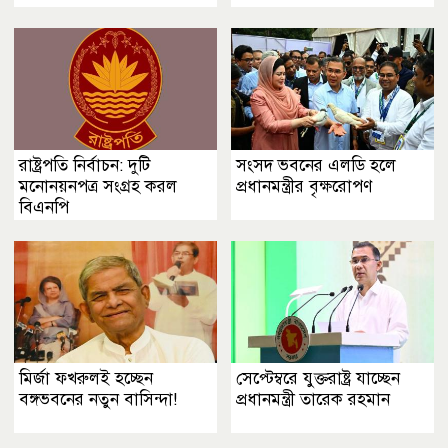
রাষ্ট্রপতি নির্বাচন: দুটি
সংসদ ভবনের এলডি হলে
মনোনয়নপত্র সংগ্রহ করল
প্রধানমন্ত্রীর বৃক্ষরোপণ
বিএনপি
মির্জা ফখরুলই হচ্ছেন
সেপ্টেম্বরে যুক্তরাষ্ট্র যাচ্ছেন
বঙ্গভবনের নতুন বাসিন্দা!
প্রধানমন্ত্রী তারেক রহমান