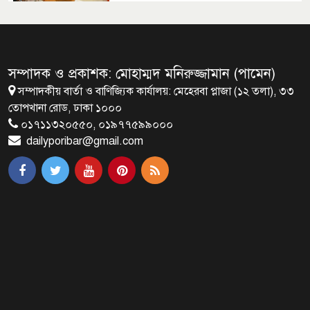
সেপ্টেম্বরে যুক্তরাষ্ট্র যাচ্ছেন প্রধানমন্ত্রী
তারেক রহমান
সম্পাদক ও প্রকাশক: মোহাম্মদ মনিরুজ্জামান (পামেন)
সম্পাদকীয় বার্তা ও বাণিজ্যিক কার্যালয়: মেহেরবা প্লাজা (১২ তলা), ৩৩
প্রধানমন্ত্রীর সঙ্গে খুদে শিল্পী অনুশ্রীর
তোপখানা রোড, ঢাকা ১০০০
সাক্ষাৎ
০১৭১১৩২০৫৫০, ০১৯৭৭৫৯৯০০০
dailyporibar@gmail.com
খালপাড় রক্ষায় বিন্না ঘাসের ব্যবহার
নিয়ে সেমিনার অনুষ্ঠিত
রাষ্ট্রপতি নির্বাচন ২০ আগস্ট
রাষ্ট্রপতি নির্বাচনের ভোটার তালিকা