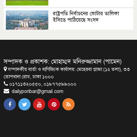
রাষ্ট্রপতি নির্বাচনের ভোটার তালিকা
ইসিতে পাঠিয়েছে সংসদ
জাতীয়তাবাদ, জুলাই ও ভবিষ্যতের
বাংলাদেশ
সম্পাদক ও প্রকাশক: মোহাম্মদ মনিরুজ্জামান (পামেন)
সম্পাদকীয় বার্তা ও বাণিজ্যিক কার্যালয়: মেহেরবা প্লাজা (১২ তলা), ৩৩
ব্রাক্ষণবাড়িয়ায় বইপড়া কর্মসূচীর
তোপখানা রোড, ঢাকা ১০০০
শুভসূচনা
০১৭১১৩২০৫৫০, ০১৯৭৭৫৯৯০০০
dailyporibar@gmail.com
মালয়েশিয়ায় মারামারি করে তিন
বাংলাদেশি নিহত
৪ বিয়ের পর অন্য নারীর ঘরে জামায়াত