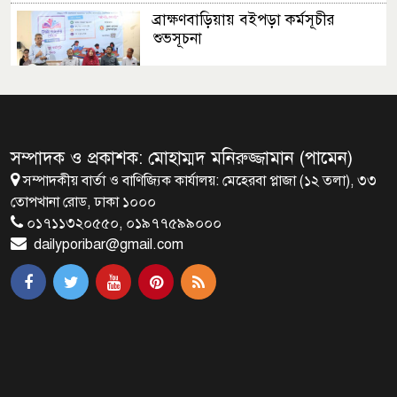
ব্রাক্ষণবাড়িয়ায় বইপড়া কর্মসূচীর
শুভসূচনা
মালয়েশিয়ায় মারামারি করে তিন
বাংলাদেশি নিহত
সম্পাদক ও প্রকাশক: মোহাম্মদ মনিরুজ্জামান (পামেন)
সম্পাদকীয় বার্তা ও বাণিজ্যিক কার্যালয়: মেহেরবা প্লাজা (১২ তলা), ৩৩
৪ বিয়ের পর অন্য নারীর ঘরে জামায়াত
তোপখানা রোড, ঢাকা ১০০০
সমর্থক!
০১৭১১৩২০৫৫০, ০১৯৭৭৫৯৯০০০
dailyporibar@gmail.com
প্রধানমন্ত্রীর সঙ্গে সাক্ষাৎ সৌদি আরবের
উপ পররাষ্ট্রমন্ত্রীর
পররাষ্ট্র প্রতিমন্ত্রীর সঙ্গে গীতাঞ্জলি সিংয়ের
সাক্ষাৎ