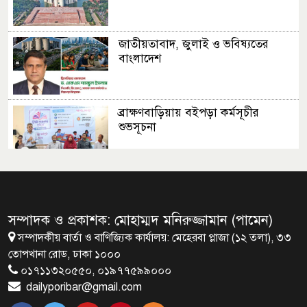
জাতীয়তাবাদ, জুলাই ও ভবিষ্যতের
বাংলাদেশ
ব্রাক্ষণবাড়িয়ায় বইপড়া কর্মসূচীর
শুভসূচনা
মালয়েশিয়ায় মারামারি করে তিন
বাংলাদেশি নিহত
সম্পাদক ও প্রকাশক: মোহাম্মদ মনিরুজ্জামান (পামেন)
সম্পাদকীয় বার্তা ও বাণিজ্যিক কার্যালয়: মেহেরবা প্লাজা (১২ তলা), ৩৩
৪ বিয়ের পর অন্য নারীর ঘরে জামায়াত
তোপখানা রোড, ঢাকা ১০০০
সমর্থক!
০১৭১১৩২০৫৫০, ০১৯৭৭৫৯৯০০০
dailyporibar@gmail.com