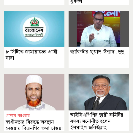
যুবদল
৮ সিটিতে জামায়াতের প্রার্থী
ব্যারিস্টার ফুয়াদ ‘উন্মাদ’: দুদু
যারা
আইসিএপিপির স্থায়ী কমিটির
গোলাম পরওয়ার
সদস্য মনোনীত হলেন
স্বাধীনতার বিরুদ্ধে অবস্থান
ইসমাইল জবিউল্লাহ
নেওয়ায় বিএনপির ক্ষমা চাওয়া