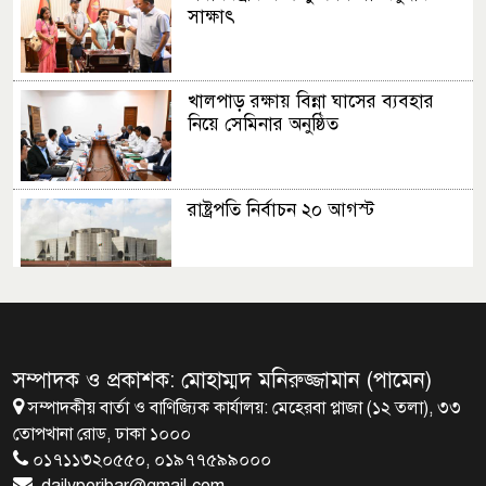
সাক্ষাৎ
খালপাড় রক্ষায় বিন্না ঘাসের ব্যবহার
নিয়ে সেমিনার অনুষ্ঠিত
রাষ্ট্রপতি নির্বাচন ২০ আগস্ট
রাষ্ট্রপতি নির্বাচনের ভোটার তালিকা
ইসিতে পাঠিয়েছে সংসদ
সম্পাদক ও প্রকাশক: মোহাম্মদ মনিরুজ্জামান (পামেন)
সম্পাদকীয় বার্তা ও বাণিজ্যিক কার্যালয়: মেহেরবা প্লাজা (১২ তলা), ৩৩
জাতীয়তাবাদ, জুলাই ও ভবিষ্যতের
তোপখানা রোড, ঢাকা ১০০০
বাংলাদেশ
০১৭১১৩২০৫৫০, ০১৯৭৭৫৯৯০০০
dailyporibar@gmail.com