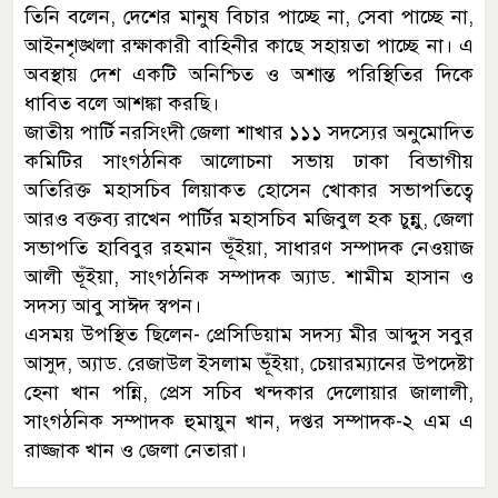
তিনি বলেন, দেশের মানুষ বিচার পাচ্ছে না, সেবা পাচ্ছে না,
আইনশৃঙ্খলা রক্ষাকারী বাহিনীর কাছে সহায়তা পাচ্ছে না। এ
অবস্থায় দেশ একটি অনিশ্চিত ও অশান্ত পরিস্থিতির দিকে
ধাবিত বলে আশঙ্কা করছি।
জাতীয় পার্টি নরসিংদী জেলা শাখার ১১১ সদস্যের অনুমোদিত
কমিটির সাংগঠনিক আলোচনা সভায় ঢাকা বিভাগীয়
অতিরিক্ত মহাসচিব লিয়াকত হোসেন খোকার সভাপতিত্বে
আরও বক্তব্য রাখেন পার্টির মহাসচিব মজিবুল হক চুন্নু, জেলা
সভাপতি হাবিবুর রহমান ভূঁইয়া, সাধারণ সম্পাদক নেওয়াজ
আলী ভূঁইয়া, সাংগঠনিক সম্পাদক অ্যাড. শামীম হাসান ও
সদস্য আবু সাঈদ স্বপন।
এসময় উপস্থিত ছিলেন- প্রেসিডিয়াম সদস্য মীর আব্দুস সবুর
আসুদ, অ্যাড. রেজাউল ইসলাম ভূঁইয়া, চেয়ারম্যানের উপদেষ্টা
হেনা খান পন্নি, প্রেস সচিব খন্দকার দেলোয়ার জালালী,
সাংগঠনিক সম্পাদক হুমায়ুন খান, দপ্তর সম্পাদক-২ এম এ
রাজ্জাক খান ও জেলা নেতারা।