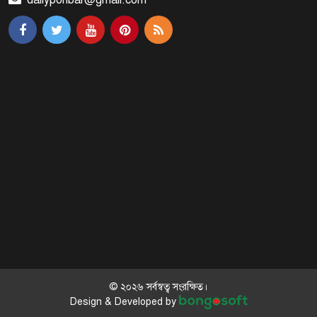
ব্রাক্ষণবাড়িয়ায় বইপড়া কর্মসূচীর
শুভসূচনা
মালয়েশিয়ায় মারামারি করে তিন
বাংলাদেশি নিহত
৪ বিয়ের পর অন্য নারীর ঘরে জামায়াত
সমর্থক!
প্রধানমন্ত্রীর সঙ্গে সাক্ষাৎ সৌদি আরবের
উপ পররাষ্ট্রমন্ত্রীর
© ২০২৬ সর্বস্বত্ব সংরক্ষিত।
Design & Developed by
পররাষ্ট্র প্রতিমন্ত্রীর সঙ্গে গীতাঞ্জলি সিংয়ের