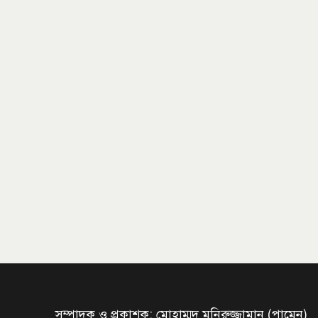
সম্পাদক ও প্রকাশক: মোহাম্মদ মনিরুজ্জামান (পামেন)