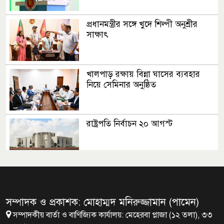
প্রধানমন্ত্রীর সঙ্গে খুদে শিল্পী অনুশ্রীর
সাক্ষাৎ
খালপাড় রক্ষায় বিন্না ঘাসের ব্যবহার
নিয়ে সেমিনার অনুষ্ঠিত
রাষ্ট্রপতি নির্বাচন ২০ আগস্ট
রাষ্ট্রপতি নির্বাচনের ভোটার তালিকা
ইসিতে পাঠিয়েছে সংসদ
সম্পাদক ও প্রকাশক: মোহাম্মদ মনিরুজ্জামান (পামেন)
সম্পাদকীয় বার্তা ও বাণিজ্যিক কার্যালয়: মেহেরবা প্লাজা (১২ তলা), ৩৩
জাতীয়তাবাদ, জুলাই ও ভবিষ্যতের