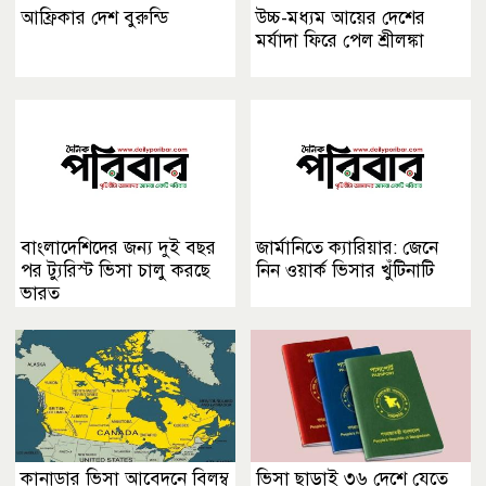
আফ্রিকার দেশ বুরুন্ডি
উচ্চ-মধ্যম আয়ের দেশের
মর্যাদা ফিরে পেল শ্রীলঙ্কা
বাংলাদেশিদের জন্য দুই বছর
জার্মানিতে ক্যারিয়ার: জেনে
পর ট্যুরিস্ট ভিসা চালু করছে
নিন ওয়ার্ক ভিসার খুঁটিনাটি
ভারত
কানাডার ভিসা আবেদনে বিলম্ব
ভিসা ছাড়াই ৩৬ দেশে যেতে