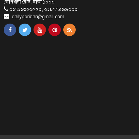
তোপখানা রোড, ঢাকা ১০০০
বাংলাদেশ
০১৭১১৩২০৫৫০, ০১৯৭৭৫৯৯০০০
dailyporibar@gmail.com
ব্রাক্ষণবাড়িয়ায় বইপড়া কর্মসূচীর
শুভসূচনা
মালয়েশিয়ায় মারামারি করে তিন
বাংলাদেশি নিহত
৪ বিয়ের পর অন্য নারীর ঘরে জামায়াত
সমর্থক!
প্রধানমন্ত্রীর সঙ্গে সাক্ষাৎ সৌদি আরবের
উপ পররাষ্ট্রমন্ত্রীর