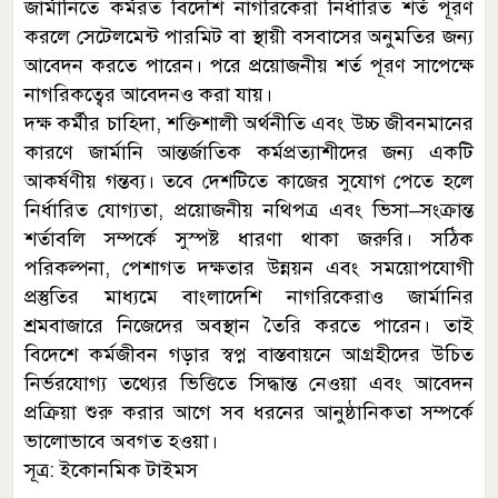
জার্মানিতে কর্মরত বিদেশি নাগরিকেরা নির্ধারিত শর্ত পূরণ
করলে সেটেলমেন্ট পারমিট বা স্থায়ী বসবাসের অনুমতির জন্য
আবেদন করতে পারেন। পরে প্রয়োজনীয় শর্ত পূরণ সাপেক্ষে
নাগরিকত্বের আবেদনও করা যায়।
দক্ষ কর্মীর চাহিদা, শক্তিশালী অর্থনীতি এবং উচ্চ জীবনমানের
কারণে জার্মানি আন্তর্জাতিক কর্মপ্রত্যাশীদের জন্য একটি
আকর্ষণীয় গন্তব্য। তবে দেশটিতে কাজের সুযোগ পেতে হলে
নির্ধারিত যোগ্যতা, প্রয়োজনীয় নথিপত্র এবং ভিসা–সংক্রান্ত
শর্তাবলি সম্পর্কে সুস্পষ্ট ধারণা থাকা জরুরি। সঠিক
পরিকল্পনা, পেশাগত দক্ষতার উন্নয়ন এবং সময়োপযোগী
প্রস্তুতির মাধ্যমে বাংলাদেশি নাগরিকেরাও জার্মানির
শ্রমবাজারে নিজেদের অবস্থান তৈরি করতে পারেন। তাই
বিদেশে কর্মজীবন গড়ার স্বপ্ন বাস্তবায়নে আগ্রহীদের উচিত
নির্ভরযোগ্য তথ্যের ভিত্তিতে সিদ্ধান্ত নেওয়া এবং আবেদন
প্রক্রিয়া শুরু করার আগে সব ধরনের আনুষ্ঠানিকতা সম্পর্কে
ভালোভাবে অবগত হওয়া।
সূত্র: ইকোনমিক টাইমস