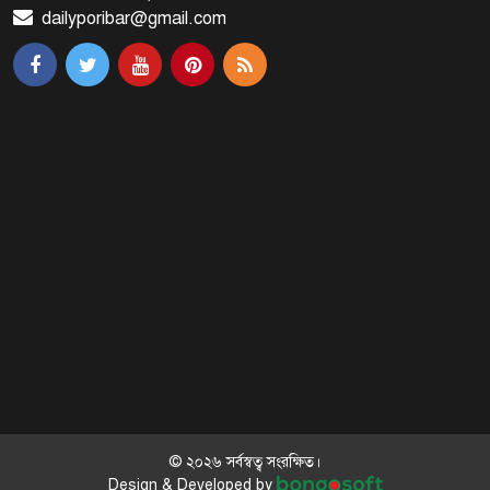
dailyporibar@gmail.com
মালয়েশিয়ায় মারামারি করে তিন
বাংলাদেশি নিহত
৪ বিয়ের পর অন্য নারীর ঘরে জামায়াত
সমর্থক!
প্রধানমন্ত্রীর সঙ্গে সাক্ষাৎ সৌদি আরবের
উপ পররাষ্ট্রমন্ত্রীর
পররাষ্ট্র প্রতিমন্ত্রীর সঙ্গে গীতাঞ্জলি সিংয়ের
সাক্ষাৎ
© ২০২৬ সর্বস্বত্ব সংরক্ষিত।
Design & Developed by