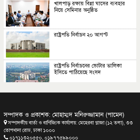
খালপাড় রক্ষায় বিন্না ঘাসের ব্যবহার
নিয়ে সেমিনার অনুষ্ঠিত
রাষ্ট্রপতি নির্বাচন ২০ আগস্ট
রাষ্ট্রপতি নির্বাচনের ভোটার তালিকা
ইসিতে পাঠিয়েছে সংসদ
জাতীয়তাবাদ, জুলাই ও ভবিষ্যতের
বাংলাদেশ
সম্পাদক ও প্রকাশক: মোহাম্মদ মনিরুজ্জামান (পামেন)
সম্পাদকীয় বার্তা ও বাণিজ্যিক কার্যালয়: মেহেরবা প্লাজা (১২ তলা), ৩৩
ব্রাক্ষণবাড়িয়ায় বইপড়া কর্মসূচীর
তোপখানা রোড, ঢাকা ১০০০
শুভসূচনা
০১৭১১৩২০৫৫০, ০১৯৭৭৫৯৯০০০