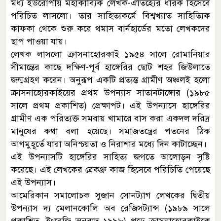
মধ্য ইউরোপীয় মহাকাব্যিক লেখক-ঐতিহ্যের ধারক হিসেবে
পরিচিত লাসলো। তার সাহিত্যকর্মে বিশ্বখ্যাত সাহিত্যিক
কাফকা থেকে শুরু করে থমাস বার্নহার্ডের মতো লেখকদের
ছাপ পাওয়া যায়।
লেখক লাসলো ক্রাসনাহোরকাই ১৯৫৪ সালে রোমানিয়ার
সীমান্তের কাছে দক্ষিণ-পূর্ব হাঙ্গেরির ছোট শহর জিউলাতে
জন্মগ্রহণ করেন। অনুরূপ একটি প্রত্যন্ত গ্রামীণ অঞ্চলই হলো
ক্রাসনাহোরকাইয়ের প্রথম উপন্যাস সাতানটাঙ্গোর (১৯৮৫
সালে প্রথম প্রকাশিত) প্রেক্ষাপট। এই উপন্যাসে হাঙ্গেরির
গ্রামীণ এক পরিত্যক্ত সমবায় খামারে বাস করা একদল দরিদ্র
মানুষের কথা বলা হয়েছে। সমাজতন্ত্রের পতনের ঠিক
আগমুহূর্তে যারা অনিশ্চয়তা ও নিরাশার মধ্যে দিন কাটাচ্ছেন।
এই উপন্যাসটি হাঙ্গেরির সাহিত্য জগতে আলোড়ন সৃষ্টি
করেছে। এই লেখকের ব্রেকথ্রু কাজ হিসেবে পরিচিতি পেয়েছে
এই উপন্যাস।
আমেরিকান সমালোচক সুজান সোনট্যাগ লেখকের দ্বিতীয়
উপন্যাস দ্য মেলানকোলি অব রেজিসট্যান্স (১৯৮৯ সালে
প্রকাশিত, ইংরেজি অনুবাদ ১৯৯৮) পড়ে ক্রাসনাহোরকাইকে