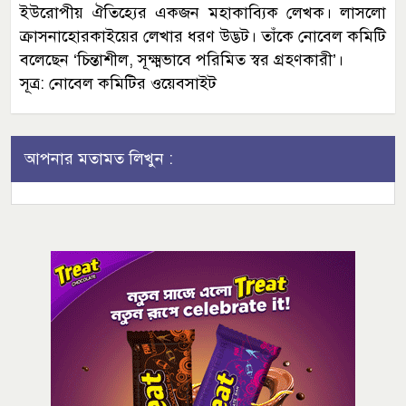
ইউরোপীয় ঐতিহ্যের একজন মহাকাব্যিক লেখক। লাসলো
ক্রাসনাহোরকাইয়ের লেখার ধরণ উদ্ভট। তাঁকে নোবেল কমিটি
বলেছেন ‘চিন্তাশীল, সূক্ষ্মভাবে পরিমিত স্বর গ্রহণকারী’।
সূত্র: নোবেল কমিটির ওয়েবসাইট
আপনার মতামত লিখুন :