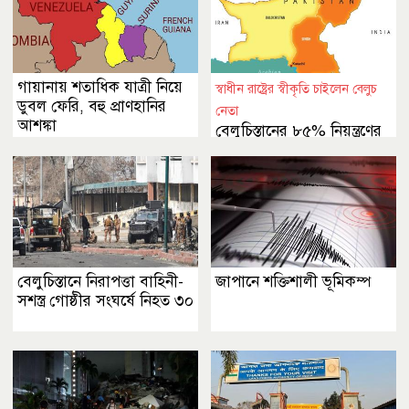
গায়ানায় শতাধিক যাত্রী নিয়ে
স্বাধীন রাষ্ট্রের স্বীকৃতি চাইলেন বেলুচ
ডুবল ফেরি, বহু প্রাণহানির
নেতা
আশঙ্কা
বেলুচিস্তানের ৮৫% নিয়ন্ত্রণের
দাবি
বেলুচিস্তানে নিরাপত্তা বাহিনী-
জাপানে শক্তিশালী ভূমিকম্প
সশস্ত্র গোষ্ঠীর সংঘর্ষে নিহত ৩০