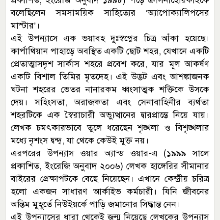
বলেছিলেন সমসাময়িক সাহিত্যের ‘অ্যাপোক্যালিপসের
মাস্টার’।
এই উপন্যাসে এক ভয়াবহ দুঃস্বপ্নের চিত্র আঁকা হয়েছে।
কার্পাথিয়ান পাহাড়ে অবস্থিত একটি ছোট শহর, যেখানে একটি
প্রেতাত্মাসদৃশ সার্কাস শহরে প্রবেশ করে, যার মূল আকর্ষণ
একটি বিশাল তিমির মৃতদেহ। এই উদ্ভট এবং আশঙ্কাজনক
ঘটনা শহরের ভেতর নানারকম ধ্বংসাত্মক শক্তিকে উসকে
দেয়। সহিংসতা, অরাজকতা এবং সেনাবাহিনীর ব্যর্থতা
শহরটিকে এক স্বৈরাচারী অভ্যুত্থানের দ্বারপ্রান্তে নিয়ে যায়।
লেখক চমৎকারভাবে তুলে ধরেছেন শৃঙ্খলা ও বিশৃঙ্খলার
মধ্যে নৃশংস দ্বন্দ্ব, যা থেকে কেউই মুক্ত নয়।
এরপরের উপন্যাস ওয়ার অ্যান্ড ওয়ার-এ (১৯৯৯ সালে
প্রকাশিত, ইংরেজি অনুবাদ ২০০৬) লেখক হাঙ্গেরির সীমানার
বাইরের প্রেক্ষাপটকে বেছে নিয়েছেন। এখানে কেন্দ্রীয় চরিত্র
হলো একজন সাধারণ আর্কাইভ কর্মচারী। যিনি জীবনের
অন্তিম মুহূর্তে নিউইয়র্কে পাড়ি জমানোর সিদ্ধান্ত নেন।
এই উপন্যাসের ধারা থেকেই জন্ম নিয়েছে লেখকের উপন্যাস