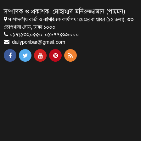
সম্পাদক ও প্রকাশক: মোহাম্মদ মনিরুজ্জামান (পামেন)
সম্পাদকীয় বার্তা ও বাণিজ্যিক কার্যালয়: মেহেরবা প্লাজা (১২ তলা), ৩৩
রাষ্ট্রপতি নির্বাচন ২০ আগস্ট
তোপখানা রোড, ঢাকা ১০০০
০১৭১১৩২০৫৫০, ০১৯৭৭৫৯৯০০০
dailyporibar@gmail.com
রাষ্ট্রপতি নির্বাচনের ভোটার তালিকা
ইসিতে পাঠিয়েছে সংসদ
জাতীয়তাবাদ, জুলাই ও ভবিষ্যতের
বাংলাদেশ
ব্রাক্ষণবাড়িয়ায় বইপড়া কর্মসূচীর
শুভসূচনা