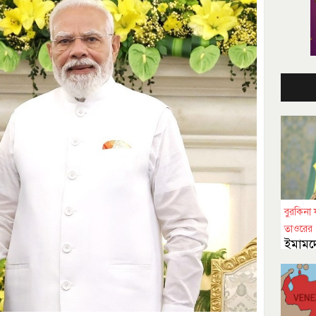
বুরকিনা 
তাওরের
ইমামদে