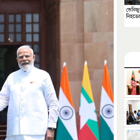
ভেনিজু
নিহতের