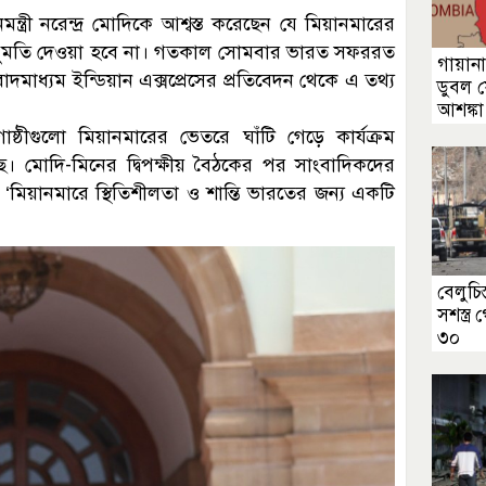
মন্ত্রী নরেন্দ্র মোদিকে আশ্বস্ত করেছেন যে মিয়ানমারের
হারের অনুমতি দেওয়া হবে না। গতকাল সোমবার ভারত সফররত
গায়ানা
দমাধ্যম ইন্ডিয়ান এক্সপ্রেসের প্রতিবেদন থেকে এ তথ্য
ডুবল ফ
আশঙ্কা
 গোষ্ঠীগুলো মিয়ানমারের ভেতরে ঘাঁটি গেড়ে কার্যক্রম
ে। মোদি-মিনের দ্বিপক্ষীয় বৈঠকের পর সাংবাদিকদের
, ‘মিয়ানমারে স্থিতিশীলতা ও শান্তি ভারতের জন্য একটি
বেলুচিস
সশস্ত্র
৩০