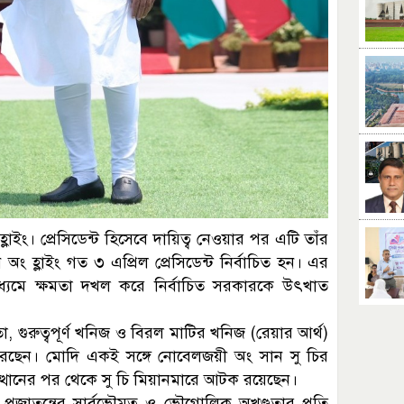
াইং। প্রেসিডেন্ট হিসেবে দায়িত্ব নেওয়ার পর এটি তাঁর
অং হ্লাইং গত ৩ এপ্রিল প্রেসিডেন্ট নির্বাচিত হন। এর
ধ্যমে ক্ষমতা দখল করে নির্বাচিত সরকারকে উৎখাত
তা, গুরুত্বপূর্ণ খনিজ ও বিরল মাটির খনিজ (রেয়ার আর্থ)
েছেন। মোদি একই সঙ্গে নোবেলজয়ী অং সান সু চির
ত্থানের পর থেকে সু চি মিয়ানমারে আটক রয়েছেন।
 প্রজাতন্ত্রের সার্বভৌমত্ব ও ভৌগোলিক অখণ্ডতার প্রতি