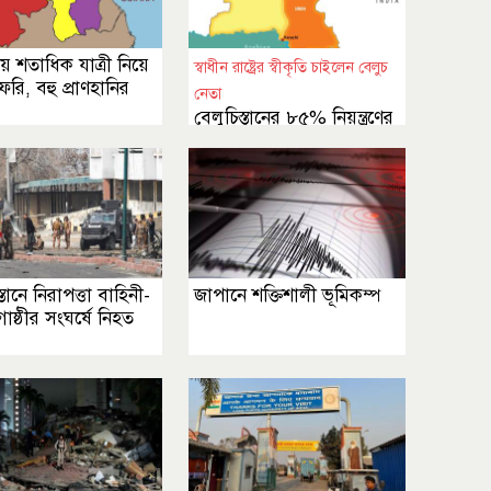
য় শতাধিক যাত্রী নিয়ে
স্বাধীন রাষ্ট্রের স্বীকৃতি চাইলেন বেলুচ
েরি, বহু প্রাণহানির
নেতা
বেলুচিস্তানের ৮৫% নিয়ন্ত্রণের
দাবি
্তানে নিরাপত্তা বাহিনী-
জাপানে শক্তিশালী ভূমিকম্প
 গোষ্ঠীর সংঘর্ষে নিহত