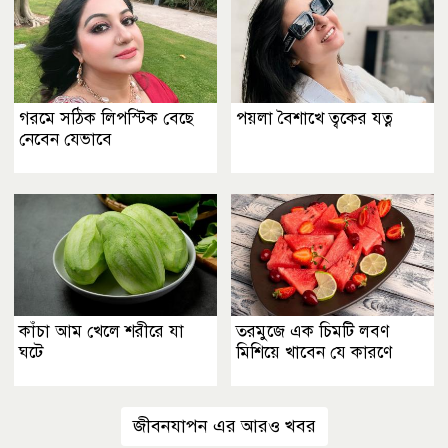
গরমে সঠিক লিপস্টিক বেছে
পয়লা বৈশাখে ত্বকের যত্ন
নেবেন যেভাবে
কাঁচা আম খেলে শরীরে যা
তরমুজে এক চিমটি লবণ
ঘটে
মিশিয়ে খাবেন যে কারণে
জীবনযাপন এর আরও খবর