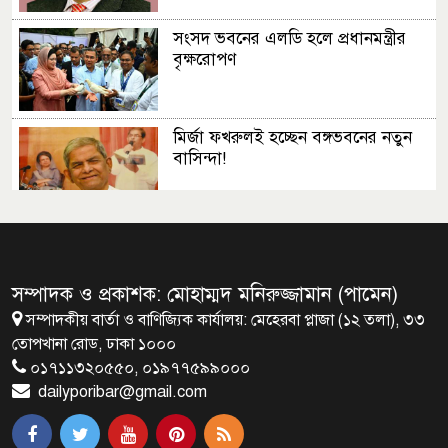
সংসদ ভবনের এলডি হলে প্রধানমন্ত্রীর
বৃক্ষরোপণ
মির্জা ফখরুলই হচ্ছেন বঙ্গভবনের নতুন
বাসিন্দা!
সেপ্টেম্বরে যুক্তরাষ্ট্র যাচ্ছেন প্রধানমন্ত্রী
তারেক রহমান
সম্পাদক ও প্রকাশক: মোহাম্মদ মনিরুজ্জামান (পামেন)
সম্পাদকীয় বার্তা ও বাণিজ্যিক কার্যালয়: মেহেরবা প্লাজা (১২ তলা), ৩৩
প্রধানমন্ত্রীর সঙ্গে খুদে শিল্পী অনুশ্রীর
তোপখানা রোড, ঢাকা ১০০০
সাক্ষাৎ
০১৭১১৩২০৫৫০, ০১৯৭৭৫৯৯০০০
dailyporibar@gmail.com
খালপাড় রক্ষায় বিন্না ঘাসের ব্যবহার