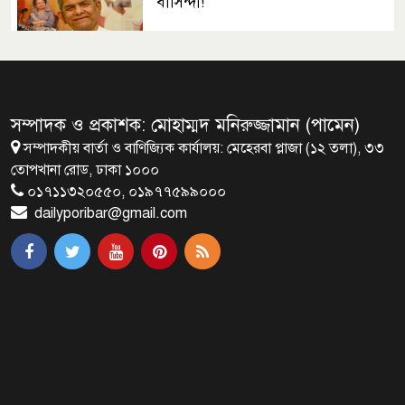
বাসিন্দা!
সেপ্টেম্বরে যুক্তরাষ্ট্র যাচ্ছেন প্রধানমন্ত্রী
তারেক রহমান
সম্পাদক ও প্রকাশক: মোহাম্মদ মনিরুজ্জামান (পামেন)
সম্পাদকীয় বার্তা ও বাণিজ্যিক কার্যালয়: মেহেরবা প্লাজা (১২ তলা), ৩৩
প্রধানমন্ত্রীর সঙ্গে খুদে শিল্পী অনুশ্রীর
তোপখানা রোড, ঢাকা ১০০০
সাক্ষাৎ
০১৭১১৩২০৫৫০, ০১৯৭৭৫৯৯০০০
dailyporibar@gmail.com
খালপাড় রক্ষায় বিন্না ঘাসের ব্যবহার
নিয়ে সেমিনার অনুষ্ঠিত
রাষ্ট্রপতি নির্বাচন ২০ আগস্ট