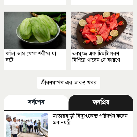
কাঁচা আম খেলে শরীরে যা
তরমুজে এক চিমটি লবণ
ঘটে
মিশিয়ে খাবেন যে কারণে
জীবনযাপন এর আরও খবর
সর্বশেষ
জনপ্রিয়
মাতারবাড়ী বিদ্যুৎকেন্দ্র পরিদর্শন করেন
প্রধানমন্ত্রী