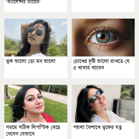
‘ব্যালেন্সড ডায়েট’
ত্বক ভালো তো মন ভালো
চোখের দৃষ্টি ভালো রাখতে যে
৫ খাবার খাবেন
গরমে সঠিক লিপস্টিক বেছে
পয়লা বৈশাখে ত্বকের যত্ন
নেবেন যেভাবে