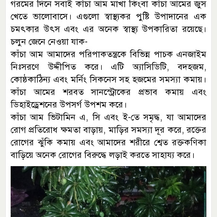
গরমের দিনে সবাই কাঁচা আম মাখা কিংবা কাঁচা আমের জুস
খেতে ভালোবাসে। এগুলো স্বাস্থ্যকর পুষ্টি উপাদানের এক
চমৎকার উৎস এবং এর অনেক স্বাস্থ্য উপকারিতা রয়েছে।
চলুন জেনে নেওয়া যাক-
কাঁচা আম আমাদের পরিপাকতন্ত্রকে বিভিন্ন পাচক এনজাইম
নিঃসরণে উদ্দীপিত করে। এটি অ্যাসিডিটি, বদহজম,
কোষ্ঠকাঠিন্য এবং মর্নিং সিকনেস সহ হজমের সমস্যা কমায়।
কাঁচা আমের শরবত সানস্ট্রোকের প্রভাব কমায় এবং
ডিহাইড্রেশনের উপসর্গ উপশম করে।
কাঁচা আম ভিটামিন এ, সি এবং ই-তে সমৃদ্ধ, যা আমাদের
রোগ প্রতিরোধ ক্ষমতা বাড়ায়, মাড়ির সমস্যা দূর করে, রক্তের
রোগের ঝুঁকি কমায় এবং আমাদের শরীরে শ্বেত রক্তকণিকা
বাড়িয়ে অনেক রোগের বিরুদ্ধে লড়াই করতে সাহায্য করে।