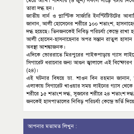
মেয়ে আঁখি। শনিবার (৬ জুন) সকাল সাড়ে ৭টার দিকে 
তারা দগ্ধ হন।
জাতীয় বার্ন ও প্লাস্টিক সার্জারি ইনস্টিটিউটের
জানান, আলী হোসেনের শরীরে ১০০ শতাংশ, হাসনাহে
দগ্ধ হয়েছে। তিনজনকেই নিবিড় পরিচর্যা কেন্দ্রে রাখা
আলী হোসেন-হাসনাহেনার অপর সন্তান রাতুল হাসান 
অবস্থা আশঙ্কাজনক।
এদিকে ভোররাতে মিরপুরের পাইকপাড়ায় গ্যাস লাইন
সিগারেট ধরানোর জন্য আগুন জ্বালালে এই বিস্ফোরণ 
(২৪)।
এই ঘটনার বিষয়ে ডা. শাওন বিন রহমান জানান,
এলাকায় সিগারেট খাওয়ার সময় লাইনের গ্যাস থেকে 
শরীরে ১৫ শতাংশ দগ্ধ, সুজনের শরীরে ২৪ শতাংশ দগ্
জনকেই হাসপাতালের নিবিড় পরিচর্যা কেন্দ্রে ভর্তি দিয়
আপনার মতামত লিখুন :