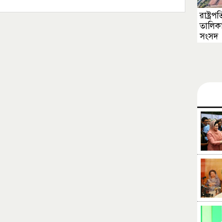
রাষ্ট্র
তালিক
সংসদ