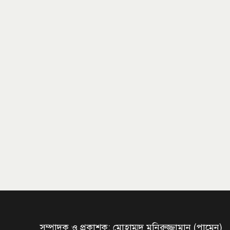
সম্পাদক ও প্রকাশক: মোহাম্মদ মনিরুজ্জামান (পামেন)