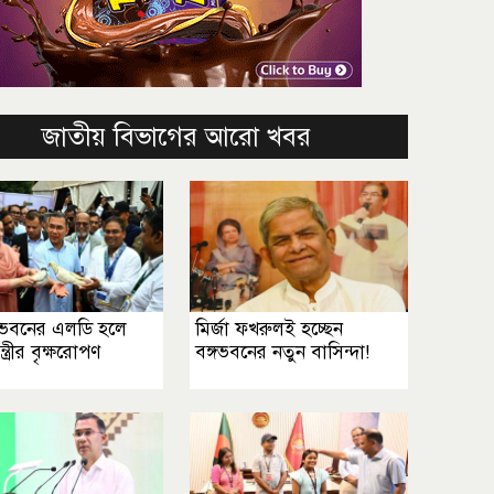
জাতীয় বিভাগের আরো খবর
ভবনের এলডি হলে
মির্জা ফখরুলই হচ্ছেন
ন্ত্রীর বৃক্ষরোপণ
বঙ্গভবনের নতুন বাসিন্দা!