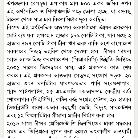
উপজেলার বেলচূড়া এলাকায় প্রায় ৮০০ একর জমির ওপর
এই অর্থনৈতিক ও শিল্পাঞ্চলটি গড়ে তোলা হচ্ছে, যা বঙ্গবন্ধু
টানেল থেকে মাত্র চার কিলোমিটার দূরে অবস্থিত।
বিশেষ এই অর্থনৈতিক অঞ্চলের অবকাঠামো উন্নয়ন প্রকল্পের
মোট ব্যয় ধরা হয়েছে ৪ হাজার ১৮৯ কোটি টাকা, যার মধ্যে ২
হাজার ৪৬৭ কোটি টাকা চীনা ঋণ এবং বাকি অংশ বাংলাদেশ
সরকারের নিজস্ব তহবিল থেকে দেওয়া হবে। চীনের ‘চায়না
রোড অ্যান্ড ব্রিজ করপোরেশন’ (সিআরবিসি) জিটুজি ভিত্তিতে
২০৩১ সালের ডিসেম্বরের মধ্যে এই প্রকল্পের কাজ শেষ
করবে। এই প্রকল্পের আওতায় সেতুসহ সংযোগ সড়ক, ২০
হাজার ৩০৪ ঘনমিটার ধারণক্ষমতার পানি সংরক্ষণাগার,
গ্যাস পাইপলাইন, ২৫ এমএলডি ক্ষমতাসম্পন্ন কেন্দ্রীয় বর্জ্য
শোধনাগার (সিইটিপি), কঠিন বর্জ্য সংগ্রহ স্টেশন, ২০ হাজার
ডিডব্লিউটি ধারণক্ষমতার বহুমুখী জেটি, বিদ্যুৎ সাবস্টেশন
এবং ১২ কিলোমিটার সীমানা প্রাচীর নির্মাণ করা হবে।
২০১৬ সালে চীনের প্রেসিডেন্ট শি জিনপিংয়ের ঢাকা সফরের
সময় এর ভিত্তিপ্রস্তর স্থাপন করা হলেও তৎকালীন আওয়ামী