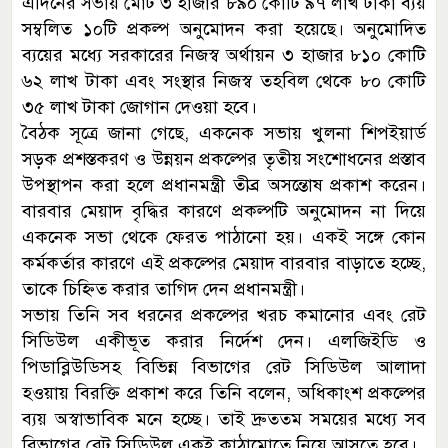
এদিনের সভায় মোট ৩ হাজার ৮৯০ কোটি ৯৭ লাখ টাকা ব্যয়
সম্বলিত ১০টি প্রকল্প অনুমোদন করা হয়েছে। অনুমোদিত
ব্যয়ের মধ্যে সরকারের নিজস্ব অর্থায়ন ৩ হাজার ৮১০ কোটি
৬২ লাখ টাকা এবং সংস্থার নিজস্ব তহবিল থেকে ৮০ কোটি
৩৫ লাখ টাকা জোগান দেওয়া হবে।
বৈঠক সূত্রে জানা গেছে, একনেক সভায় খুলনা শিপইয়ার্ড
সড়ক প্রশস্তকরণ ও উন্নয়ন প্রকল্পের তৃতীয় সংশোধনের প্রস্তাব
উপস্থাপন করা হলে প্রধানমন্ত্রী তীব্র অসন্তোষ প্রকাশ করেন।
বারবার মেয়াদ বৃদ্ধির কারণে প্রকল্পটি অনুমোদন না দিয়ে
একনেক সভা থেকে ফেরত পাঠানো হয়। একই সঙ্গে কোন
কর্মকর্তার কারণে এই প্রকল্পের মেয়াদ বারবার বাড়াতে হচ্ছে,
তাকে চিহ্নিত করার তাগিদ দেন প্রধানমন্ত্রী।
সভায় তিনি সব ধরনের প্রকল্পের খরচ কমানোর এবং রেট
সিডিউল একীভূত করার নির্দেশ দেন। এলজিইডি ও
পিডাব্লিউডিসহ বিভিন্ন বিভাগের রেট সিডিউল আলাদা
হওয়ায় বিরক্তি প্রকাশ করে তিনি বলেন, অধিকাংশ প্রকল্পের
ব্যয় অস্বাভাবিক মনে হচ্ছে। তাই দ্রুততম সময়ের মধ্যে সব
বিভাগের রেট সিডিউল একই কাঠামোতে নিয়ে আসতে হবে।