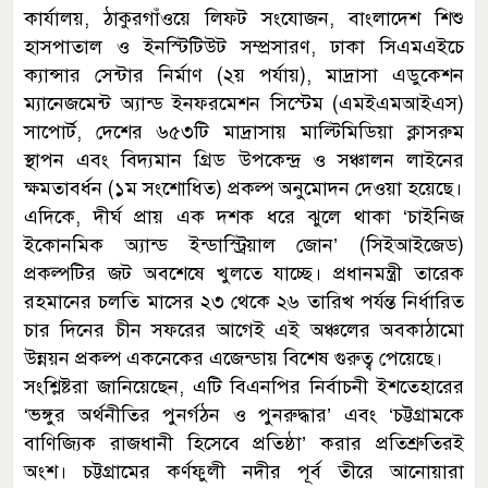
কার্যালয়, ঠাকুরগাঁওয়ে লিফট সংযোজন, বাংলাদেশ শিশু
হাসপাতাল ও ইনস্টিটিউট সম্প্রসারণ, ঢাকা সিএমএইচে
ক্যান্সার সেন্টার নির্মাণ (২য় পর্যায়), মাদ্রাসা এডুকেশন
ম্যানেজমেন্ট অ্যান্ড ইনফরমেশন সিস্টেম (এমইএমআইএস)
সাপোর্ট, দেশের ৬৫৩টি মাদ্রাসায় মাল্টিমিডিয়া ক্লাসরুম
স্থাপন এবং বিদ্যমান গ্রিড উপকেন্দ্র ও সঞ্চালন লাইনের
ক্ষমতাবর্ধন (১ম সংশোধিত) প্রকল্প অনুমোদন দেওয়া হয়েছে।
এদিকে, দীর্ঘ প্রায় এক দশক ধরে ঝুলে থাকা ‘চাইনিজ
ইকোনমিক অ্যান্ড ইন্ডাস্ট্রিয়াল জোন’ (সিইআইজেড)
প্রকল্পটির জট অবশেষে খুলতে যাচ্ছে। প্রধানমন্ত্রী তারেক
রহমানের চলতি মাসের ২৩ থেকে ২৬ তারিখ পর্যন্ত নির্ধারিত
চার দিনের চীন সফরের আগেই এই অঞ্চলের অবকাঠামো
উন্নয়ন প্রকল্প একনেকের এজেন্ডায় বিশেষ গুরুত্ব পেয়েছে।
সংশ্লিষ্টরা জানিয়েছেন, এটি বিএনপির নির্বাচনী ইশতেহারের
‘ভঙ্গুর অর্থনীতির পুনর্গঠন ও পুনরুদ্ধার’ এবং ‘চট্টগ্রামকে
বাণিজ্যিক রাজধানী হিসেবে প্রতিষ্ঠা’ করার প্রতিশ্রুতিরই
অংশ। চট্টগ্রামের কর্ণফুলী নদীর পূর্ব তীরে আনোয়ারা