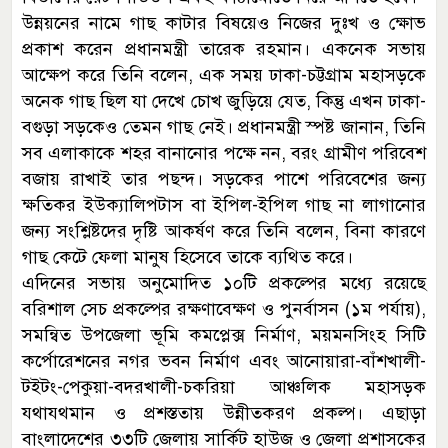
উন্নয়নের নামে গাছ কাটার বিষয়েও নিজের দুঃখ ও ক্ষোভ
প্রকাশ করেন প্রধানমন্ত্রী তারেক রহমান। একনেক সভায়
আক্ষেপ করে তিনি বলেন, এক সময় ঢাকা-চট্টগ্রাম মহাসড়কে
অনেক গাছ ছিল যা দেখে চোখ জুড়িয়ে যেত, কিন্তু এখন ঢাকা-
বগুড়া সড়কেও তেমন গাছ নেই। প্রধানমন্ত্রী স্পষ্ট জানান, তিনি
সব এলাকাকে শহর বানানোর পক্ষে নন, বরং গ্রামীণ পরিবেশ
বজায় রাখাই তার পছন্দ। সড়কের পাশে পরিবেশের জন্য
ক্ষতিকর ইউক্যালিপটাস বা ইপিল-ইপিল গাছ না লাগানোর
জন্য সংশ্লিষ্টদের দৃষ্টি আকর্ষণ করে তিনি বলেন, বিনা কারণে
গাছ কেটে ফেলা মানুষ হিসেবে তাকে ব্যথিত করে।
এদিনের সভায় অনুমোদিত ১০টি প্রকল্পের মধ্যে রয়েছে
বরিশাল সেচ প্রকল্পের রক্ষণাবেক্ষণ ও পুনর্বাসন (১ম পর্যায়),
সমন্বিত উপজেলা ভূমি কমপ্লেক্স নির্মাণ, ময়মনসিংহ সিটি
কর্পোরেশনের নগর ভবন নির্মাণ এবং আনোয়ারা-বাঁশখালী-
টইটং-পেকুয়া-বদরখালী-চকরিয়া আঞ্চলিক মহাসড়ক
যথাযথমান ও প্রশস্ততায় উন্নীতকরণ প্রকল্প। এছাড়া
বাংলাদেশের ৩৩টি জেলায় সার্কিট হাউজ ও জেলা প্রশাসকের