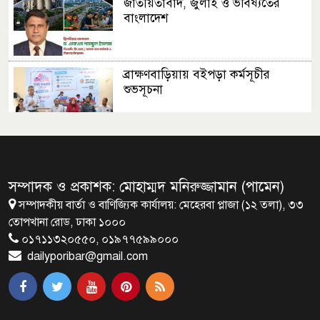
জাতীয়তাবাদ, জুলাই ও ভবিষ্যতের
বাংলাদেশ
ব্রাক্ষণবাড়িয়ায় বইপড়া কর্মসূচীর
শুভসূচনা
মালয়েশিয়ায় মারামারি করে তিন
বাংলাদেশি নিহত
সম্পাদক ও প্রকাশক: মোহাম্মদ মনিরুজ্জামান (পামেন)
সম্পাদকীয় বার্তা ও বাণিজ্যিক কার্যালয়: মেহেরবা প্লাজা (১২ তলা), ৩৩
৪ বিয়ের পর অন্য নারীর ঘরে জামায়াত
তোপখানা রোড, ঢাকা ১০০০
সমর্থক!
০১৭১১৩২০৫৫০, ০১৯৭৭৫৯৯০০০
dailyporibar@gmail.com
প্রধানমন্ত্রীর সঙ্গে সাক্ষাৎ সৌদি আরবের
উপ পররাষ্ট্রমন্ত্রীর